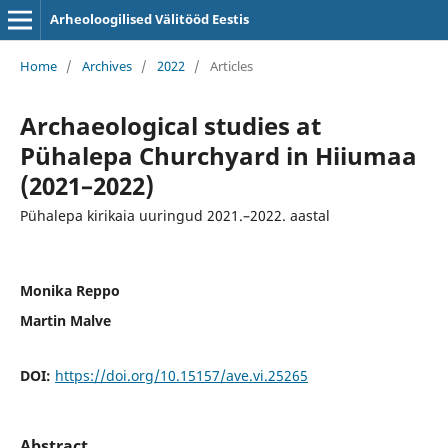
Arheoloogilised Välitööd Eestis
Home
/
Archives
/
2022
/
Articles
Archaeological studies at
Pühalepa Churchyard in Hiiumaa
(2021–2022)
Pühalepa kirikaia uuringud 2021.–2022. aastal
Monika Reppo
Martin Malve
DOI:
https://doi.org/10.15157/ave.vi.25265
Abstract