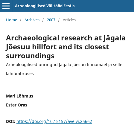
Arheoloogilised Välitööd Eestis
Home
/
Archives
/
2007
/
Articles
Archaeological research at Jägala
Jõesuu hillfort and its closest
surroundings
Arheoloogilised uuringud Jägala Jõesuu linnamäel ja selle
lähiümbruses
Mari Lõhmus
Ester Oras
DOI:
https://doi.org/10.15157/ave.vi.25662