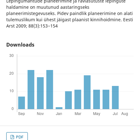
Lepingumahtude planeerimine ja raviasutuste lepingute
haldamine on muutunud aastaringseks
planeerimistegevuseks. Pidev paindlik planeerimine on alati
tulemuslikum kui ühest jäigast plaanist kinnihoidmine. Eesti
Arst 2009; 88(3):153−154
Downloads
PDF