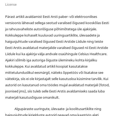
License
Pärast artikli avaldamist Eesti Arsti paber- või elektroonilises
versioonis lähevad sellega seotud varalised õigused kooskõlas Eesti
ja rahvusvaheliste autoriõiguse põhimõtetega üle ajakirjale.
Kokkuleppe kohaselt kuuluvad uuringuartiklite, ülevaadete ja
haigusjuhtude varalised õigused Eesti Arstide Liidule ning teiste
Eesti Arstis avaldatud materjalide varalised õigused nii Eesti Arstide
Liidule kui ka ajakirja välja andvale osaühingule Celsius Healthcare.
Ajakiri sõlmib iga autoriga õiguste ülemineku kohta kirjaliku
kokkuleppe. Kui avaldatud artikli koopiat kasutatakse
mittetulunduslikul eesmärgil, näiteks õppetöös või lisatakse see
väitekirja, siis ei ole kirjastajalt selle kasutusloa küsimine tarvilik. Kui
autorid on kasutanud oma töödes mujal avaldatud materjali (fotod,
joonised jms), siis tuleb selle Eesti Arstis avaldamiseks saada luba
materjali kasutusõiguse omanikult.
Algupäraste uuringute, ülevaate- ja koolitusartiklite ning
haigusjuhtude kirjelduste autorid peavad oma kaastöös alati