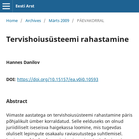
Eesti Arst
Home
/
Archives
/
Märts 2009
/
PÄEVAKORRAL
Tervishoiusüsteemi rahastamine
Hannes Danilov
DOI:
https://doi.org/10.15157/ea.v0i0.10593
Abstract
Viimaste aastatega on tervishoiusüsteemi rahastamine päris
põhjalikult ümber korraldatud. Selle eelduseks on olnud
juriidiliselt iseseisva haigekassa loomine, mis tugevdas
oluliselt lepingute osakaalu raviasutustega suhtlemisel.