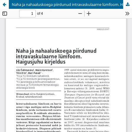
Naha ja nahaaluskoega piirdunud intravaskulaarne lümfoom. Haigusjuhu kirjeldus