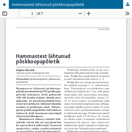
Hammastest lähtunud põskkoopapõletik