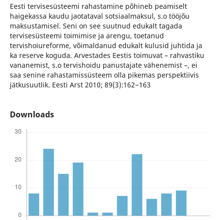
Eesti tervisesüsteemi rahastamine põhineb peamiselt
haigekassa kaudu jaotataval sotsiaalmaksul, s.o tööjõu
maksustamisel. Seni on see suutnud edukalt tagada
tervisesüsteemi toimimise ja arengu, toetanud
tervishoiureforme, võimaldanud edukalt kulusid juhtida ja
ka reserve koguda. Arvestades Eestis toimuvat – rahvastiku
vananemist, s.o tervishoidu panustajate vähenemist –, ei
saa senine rahastamissüsteem olla pikemas perspektiivis
jätkusuutlik. Eesti Arst 2010; 89(3):162−163
Downloads