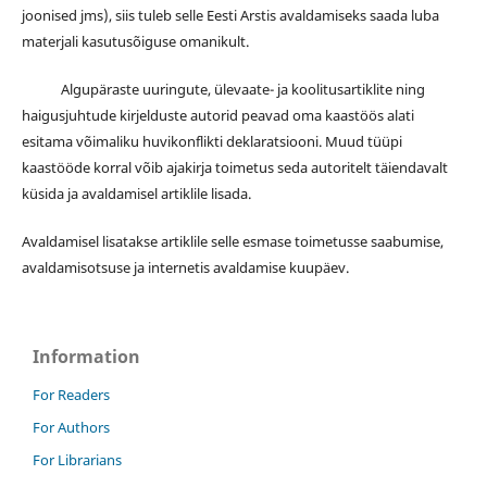
joonised jms), siis tuleb selle Eesti Arstis avaldamiseks saada luba
materjali kasutusõiguse omanikult.
Algupäraste uuringute, ülevaate- ja koolitusartiklite ning
haigusjuhtude kirjelduste autorid peavad oma kaastöös alati
esitama võimaliku huvikonflikti deklaratsiooni. Muud tüüpi
kaastööde korral võib ajakirja toimetus seda autoritelt täiendavalt
küsida ja avaldamisel artiklile lisada.
Avaldamisel lisatakse artiklile selle esmase toimetusse saabumise,
avaldamisotsuse ja internetis avaldamise kuupäev.
Information
For Readers
For Authors
For Librarians