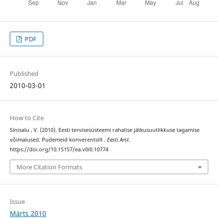
PDF
Published
2010-03-01
How to Cite
Sinisalu , V. (2010). Eesti tervisesüsteemi rahalise jätkusuutlikkuse tagamise
võimalused. Pudemeid konverentsilt .
Eesti Arst
.
https://doi.org/10.15157/ea.v0i0.10774
More Citation Formats
Issue
Märts 2010