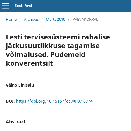
Eesti Arst
Home
/
Archives
/
Märts 2010
/
PÄEVAKORRAL
Eesti tervisesüsteemi rahalise
jätkusuutlikkuse tagamise
võimalused. Pudemeid
konverentsilt
Väino Sinisalu
DOI:
https://doi.org/10.15157/ea.v0i0.10774
Abstract