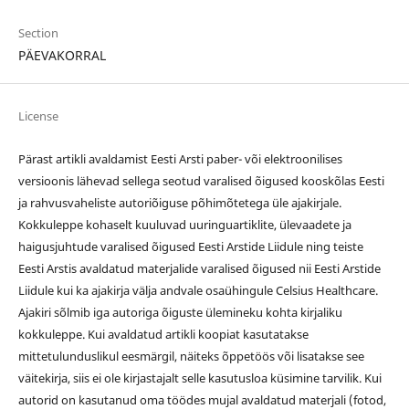
Section
PÄEVAKORRAL
License
Pärast artikli avaldamist Eesti Arsti paber- või elektroonilises
versioonis lähevad sellega seotud varalised õigused kooskõlas Eesti
ja rahvusvaheliste autoriõiguse põhimõtetega üle ajakirjale.
Kokkuleppe kohaselt kuuluvad uuringuartiklite, ülevaadete ja
haigusjuhtude varalised õigused Eesti Arstide Liidule ning teiste
Eesti Arstis avaldatud materjalide varalised õigused nii Eesti Arstide
Liidule kui ka ajakirja välja andvale osaühingule Celsius Healthcare.
Ajakiri sõlmib iga autoriga õiguste ülemineku kohta kirjaliku
kokkuleppe. Kui avaldatud artikli koopiat kasutatakse
mittetulunduslikul eesmärgil, näiteks õppetöös või lisatakse see
väitekirja, siis ei ole kirjastajalt selle kasutusloa küsimine tarvilik. Kui
autorid on kasutanud oma töödes mujal avaldatud materjali (fotod,