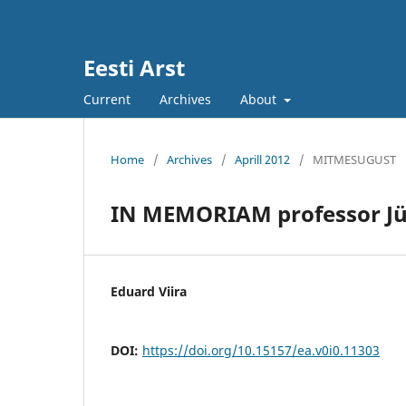
Eesti Arst
Current
Archives
About
Home
/
Archives
/
Aprill 2012
/
MITMESUGUST
IN MEMORIAM professor Jür
Eduard Viira
DOI:
https://doi.org/10.15157/ea.v0i0.11303