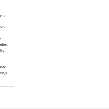
- ja
töös
e
ritelt
lile
smase
se ja