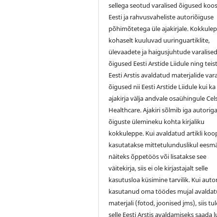
sellega seotud varalised õigused koo
Eesti ja rahvusvaheliste autoriõiguse
põhimõtetega üle ajakirjale. Kokkule
kohaselt kuuluvad uuringuartiklite,
ülevaadete ja haigusjuhtude varalise
õigused Eesti Arstide Liidule ning teis
Eesti Arstis avaldatud materjalide var
õigused nii Eesti Arstide Liidule kui ka
ajakirja välja andvale osaühingule Cel
Healthcare. Ajakiri sõlmib iga autorig
õiguste ülemineku kohta kirjaliku
kokkuleppe. Kui avaldatud artikli koo
kasutatakse mittetulunduslikul eesmä
näiteks õppetöös või lisatakse see
väitekirja, siis ei ole kirjastajalt selle
kasutusloa küsimine tarvilik. Kui auto
kasutanud oma töödes mujal avalda
materjali (fotod, joonised jms), siis tu
selle Eesti Arstis avaldamiseks saada 