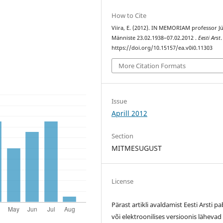
How to Cite
Viira, E. (2012). IN MEMORIAM professor Jü
Männiste 23.02.1938–07.02.2012 .
Eesti Arst
.
https://doi.org/10.15157/ea.v0i0.11303
More Citation Formats
Issue
Aprill 2012
Section
MITMESUGUST
License
Pärast artikli avaldamist Eesti Arsti pa
või elektroonilises versioonis lähevad