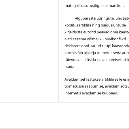
materjali kasutusõiguse omanikult.
Algupäraste uuringute, ülevaate
koolitusartiklite ning haigusjuhtude
kirjelduste autorid peavad oma kaas
alati esitama võimaliku huvikonflikti
deklaratsiooni. Muud tüüpi kaastööd
korral võib ajakirja toimetus seda auto
täiendavalt küsida ja avaldamisel artik
lisada.
Avaldamisel lisatakse artiklile selle e
toimetusse saabumise, avaldamisotsu
internetis avaldamise kuupäev.