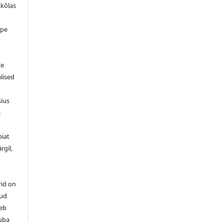
skõlas
ppe
d
te
alised
sius
a
piat
rgil,
rid on
tud
leb
luba