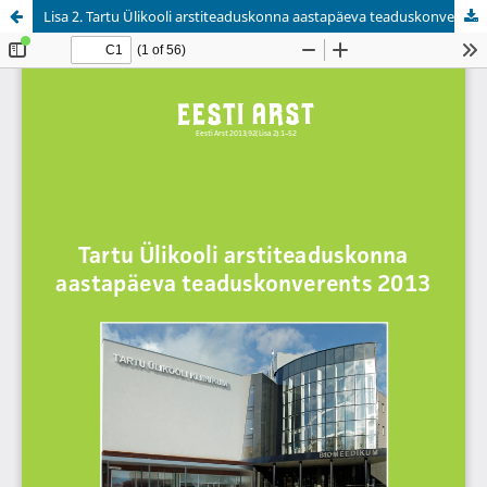
Lisa 2. Tartu Ülikooli arstiteaduskonna aastapäeva teaduskonverents 2013