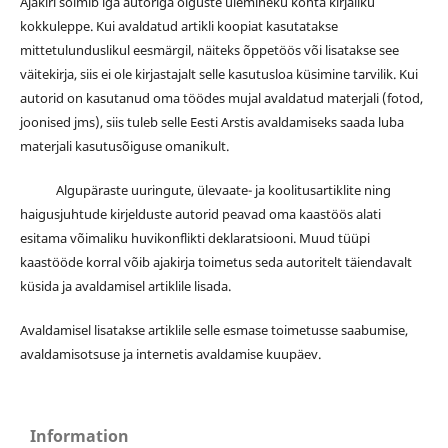
Ajakiri sõlmib iga autoriga õiguste ülemineku kohta kirjaliku
kokkuleppe. Kui avaldatud artikli koopiat kasutatakse
mittetulunduslikul eesmärgil, näiteks õppetöös või lisatakse see
väitekirja, siis ei ole kirjastajalt selle kasutusloa küsimine tarvilik. Kui
autorid on kasutanud oma töödes mujal avaldatud materjali (fotod,
joonised jms), siis tuleb selle Eesti Arstis avaldamiseks saada luba
materjali kasutusõiguse omanikult.
Algupäraste uuringute, ülevaate- ja koolitusartiklite ning
haigusjuhtude kirjelduste autorid peavad oma kaastöös alati
esitama võimaliku huvikonflikti deklaratsiooni. Muud tüüpi
kaastööde korral võib ajakirja toimetus seda autoritelt täiendavalt
küsida ja avaldamisel artiklile lisada.
Avaldamisel lisatakse artiklile selle esmase toimetusse saabumise,
avaldamisotsuse ja internetis avaldamise kuupäev.
Information