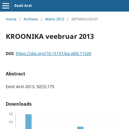
Eesti Arst
Home
/
Archives
/
Märts 2013
/
MITMESUGUST
KROONIKA veebruar 2013
DOI:
https://doi.org/10.15157/ea.v0i0.11520
Abstract
Eesti Arst 2013; 92(3):175
Downloads