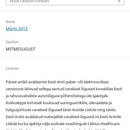
More Citation Formats
Issue
Märts 2013
Section
MITMESUGUST
License
Pärast artikli avaldamist Eesti Arsti paber- või elektroonilises
versioonis lähevad sellega seotud varalised õigused kooskõlas Eesti
ja rahvusvaheliste autoriõiguse põhimõtetega üle ajakirjale.
Kokkuleppe kohaselt kuuluvad uuringuartiklite, ülevaadete ja
haigusjuhtude varalised õigused Eesti Arstide Liidule ning teiste
Eesti Arstis avaldatud materjalide varalised õigused nii Eesti Arstide
Liidule kui ka ajakirja välja andvale osaühingule Celsius Healthcare.