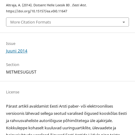
Altraja, A. (2014). Dotsent Helle Leesik 80 .
Eesti Arst
.
https://doi.org/10.15157/ea.v0i0.11647
More Citation Formats
Issue
Juuni 2014
Section
MITMESUGUST
License
Pärast artikli avaldamist Eesti Arsti paber- või elektroonilises
versioonis lähevad sellega seotud varalised õigused kooskõlas Eesti
ja rahvusvaheliste autoriõiguse põhimõtetega üle ajakirjale.
Kokkuleppe kohaselt kuuluvad uuringuartiklite, ülevaadete ja
haigusjuhtude varalised õigused Eesti Arstide Liidule ning teiste