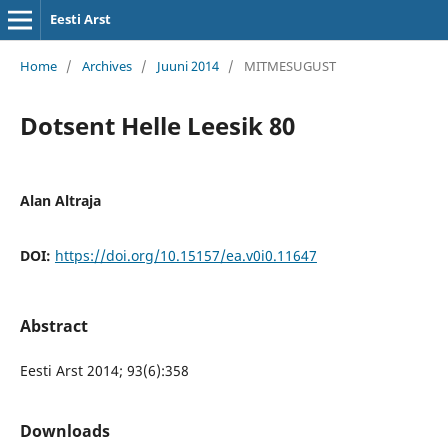
Eesti Arst
Home
/
Archives
/
Juuni 2014
/
MITMESUGUST
Dotsent Helle Leesik 80
Alan Altraja
DOI:
https://doi.org/10.15157/ea.v0i0.11647
Abstract
Eesti Arst 2014; 93(6):358
Downloads