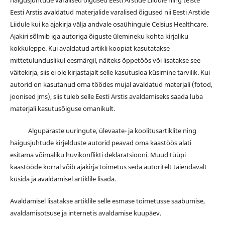
Eesti Arstis avaldatud materjalide varalised õigused nii Eesti Arstide
Liidule kui ka ajakirja välja andvale osaühingule Celsius Healthcare.
Ajakiri sõlmib iga autoriga õiguste ülemineku kohta kirjaliku
kokkuleppe. Kui avaldatud artikli koopiat kasutatakse
mittetulunduslikul eesmärgil, näiteks õppetöös või lisatakse see
väitekirja, siis ei ole kirjastajalt selle kasutusloa küsimine tarvilik. Kui
autorid on kasutanud oma töödes mujal avaldatud materjali (fotod,
joonised jms), siis tuleb selle Eesti Arstis avaldamiseks saada luba
materjali kasutusõiguse omanikult.
Algupäraste uuringute, ülevaate- ja koolitusartiklite ning
haigusjuhtude kirjelduste autorid peavad oma kaastöös alati
esitama võimaliku huvikonflikti deklaratsiooni. Muud tüüpi
kaastööde korral võib ajakirja toimetus seda autoritelt täiendavalt
küsida ja avaldamisel artiklile lisada.
Avaldamisel lisatakse artiklile selle esmase toimetusse saabumise,
avaldamisotsuse ja internetis avaldamise kuupäev.