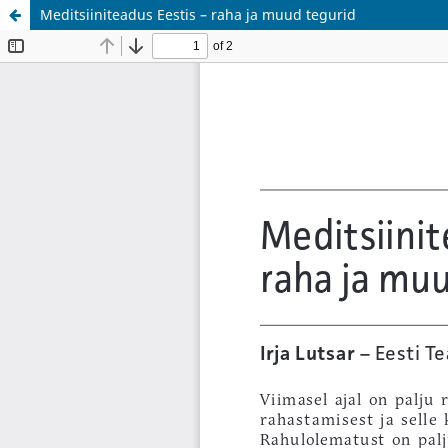
Meditsiiniteadus Eestis – raha ja muud tegurid