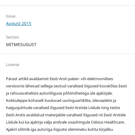
Issue
August 2015
Section
MITMESUGUST
License
Pärast artikli avaldamist Eesti Arsti paber- või elektroonilises
versioonis lähevad sellega seotud varalised õigused kooskõlas Eesti
ja rahvusvaheliste autoriõiguse põhimõtetega üle ajakirjale.
Kokkuleppe kohaselt kuuluvad uuringuartiklite, ülevaadete ja
haigusjuhtude varalised õigused Eesti Arstide Liidule ning teiste
Eesti Arstis avaldatud materjalide varalised õigused nii Eesti Arstide
Liidule kui ka ajakirja välja andvale osaühingule Celsius Healthcare.
Ajakiri sõlmib iga autoriga õiguste ülemineku kohta kirjaliku