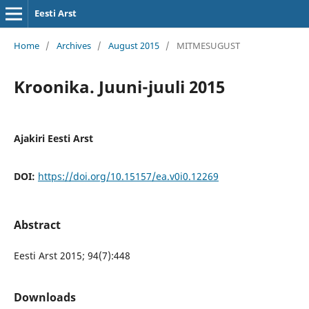
Eesti Arst
Home
/
Archives
/
August 2015
/
MITMESUGUST
Kroonika. Juuni-juuli 2015
Ajakiri Eesti Arst
DOI:
https://doi.org/10.15157/ea.v0i0.12269
Abstract
Eesti Arst 2015; 94(7):448
Downloads