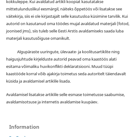
kokkuleppe. Kui avaldatud artikli koopiat kasutatakse
mittetulunduslikul eesmärgil, näiteks õppetöös või lisatakse see
väitekirja, siis ei ole kirjastajalt selle kasutusloa küsimine tarvilik. Kui
autorid on kasutanud oma töödes mujal avaldatud materjali (fotod,
joonised jms), siis tuleb selle Eesti Arstis avaldamiseks saada luba
materjali kasutusõiguse omanikult.
Algupäraste uuringute, ülevaate- ja koolitusartiklite ning
haigusjuhtude kirjelduste autorid peavad oma kaastöös alati
esitama võimaliku huvikonflikti deklaratsiooni. Muud tüüpi
kaastööde korral võib ajakirja toimetus seda autoritelt täiendavalt
küsida ja avaldamisel artiklile lisada.
Avaldamisel lisatakse artiklile selle esmase toimetusse saabumise,
avaldamisotsuse ja internetis avaldamise kuupäev.
Information