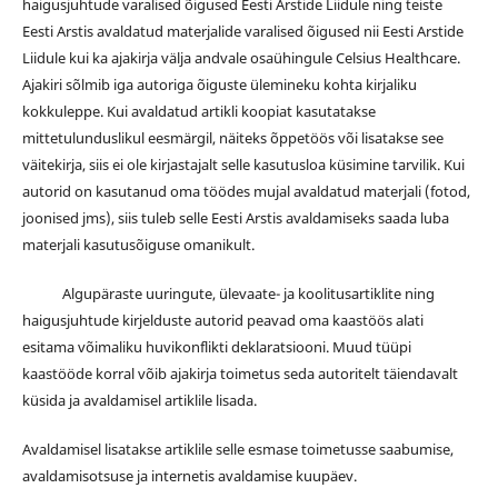
haigusjuhtude varalised õigused Eesti Arstide Liidule ning teiste
Eesti Arstis avaldatud materjalide varalised õigused nii Eesti Arstide
Liidule kui ka ajakirja välja andvale osaühingule Celsius Healthcare.
Ajakiri sõlmib iga autoriga õiguste ülemineku kohta kirjaliku
kokkuleppe. Kui avaldatud artikli koopiat kasutatakse
mittetulunduslikul eesmärgil, näiteks õppetöös või lisatakse see
väitekirja, siis ei ole kirjastajalt selle kasutusloa küsimine tarvilik. Kui
autorid on kasutanud oma töödes mujal avaldatud materjali (fotod,
joonised jms), siis tuleb selle Eesti Arstis avaldamiseks saada luba
materjali kasutusõiguse omanikult.
Algupäraste uuringute, ülevaate- ja koolitusartiklite ning
haigusjuhtude kirjelduste autorid peavad oma kaastöös alati
esitama võimaliku huvikonflikti deklaratsiooni. Muud tüüpi
kaastööde korral võib ajakirja toimetus seda autoritelt täiendavalt
küsida ja avaldamisel artiklile lisada.
Avaldamisel lisatakse artiklile selle esmase toimetusse saabumise,
avaldamisotsuse ja internetis avaldamise kuupäev.