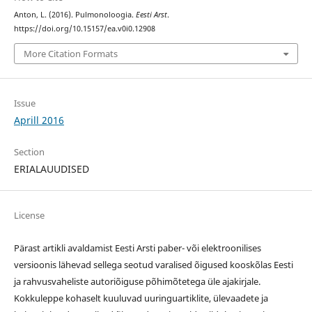
Anton, L. (2016). Pulmonoloogia.
Eesti Arst
.
https://doi.org/10.15157/ea.v0i0.12908
More Citation Formats
Issue
Aprill 2016
Section
ERIALAUUDISED
License
Pärast artikli avaldamist Eesti Arsti paber- või elektroonilises
versioonis lähevad sellega seotud varalised õigused kooskõlas Eesti
ja rahvusvaheliste autoriõiguse põhimõtetega üle ajakirjale.
Kokkuleppe kohaselt kuuluvad uuringuartiklite, ülevaadete ja