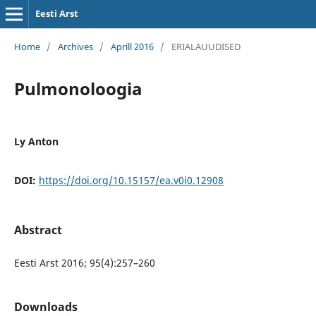
Eesti Arst
Home
/
Archives
/
Aprill 2016
/
ERIALAUUDISED
Pulmonoloogia
Ly Anton
DOI:
https://doi.org/10.15157/ea.v0i0.12908
Abstract
Eesti Arst 2016; 95(4):257–260
Downloads