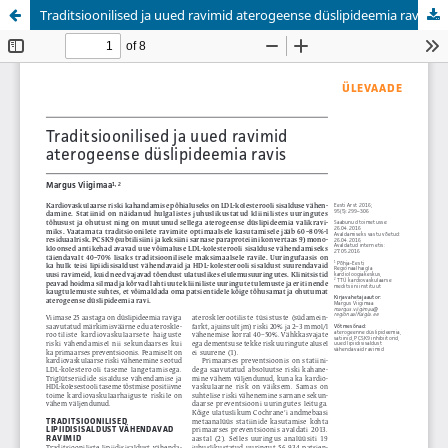
Traditsioonilised ja uued ravimid aterogeense düslipideemia ravis