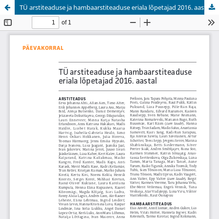
TÜ arstiteaduse ja hambaarstiteaduse eriala lõpetajad 2016. aastal