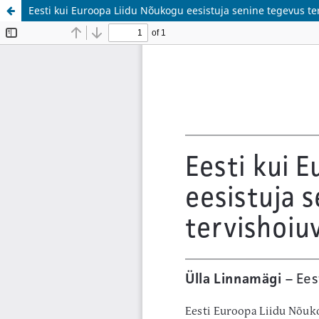
Eesti kui Euroopa Liidu Nõukogu eesistuja senine tegevus t