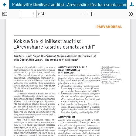
Kokkuvõte kliinilisest auditist „Ärevushäire käsitlus esmatasandil“