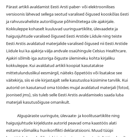
Pärast artikli avaldamist Eesti Arsti paber- või elektroonilises
versioonis lähevad sellega seotud varalised õigused kooskõlas Eesti
ja rahvusvaheliste autoriõiguse põhimõtetega üle ajakirjale.
Kokkuleppe kohaselt kuuluvad uuringuartiklite, ülevaadete ja
haigusjuhtude varalised õigused Eesti Arstide Liidule ning teiste
Eesti Arstis avaldatud materjalide varalised õigused nii Eesti Arstide
Liidule kui ka ajakirja välja andvale osaühingule Celsius Healthcare.
Ajakiri sõlmib iga autoriga õiguste ülemineku kohta kirjaliku
kokkuleppe. Kui avaldatud artikli koopiat kasutatakse
mittetulunduslikul eesmärgil, näiteks õppetöös või lisatakse see
väitekirja, siis ei ole kirjastajalt selle kasutusloa küsimine tarvilik. Kui
autorid on kasutanud oma töödes mujal avaldatud materjali (fotod,
joonised jms), siis tuleb selle Eesti Arstis avaldamiseks saada luba
materjali kasutusõiguse omanikult.
Algupäraste uuringute, ülevaate- ja koolitusartiklite ning
haigusjuhtude kirjelduste autorid peavad oma kaastöös alati
esitama võimaliku huvikonflikti deklaratsiooni. Muud tüüpi