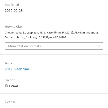
Published
2019-02-28
How to Cite
Chetverikova, E., Lepplaan, M., & Kasenõmm, P. (2019). Äkk-kuulmislangus.
Eesti Arst
. https://doi.org/10.15157/ea.v0i0.14705
More Citation Formats
Issue
2019: Veebruar
Section
ÜLEVAADE
License