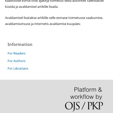
kaastööde korral võib ajakirja toimetus seda autoritelt täiendavalt
küsida ja avaldamisel artiklile lisada.
Avaldamisel lisatakse artiklile selle esmase toimetusse saabumise,
avaldamisotsuse ja internetis avaldamise kuupäev.
Information
For Readers
For Authors
For Librarians