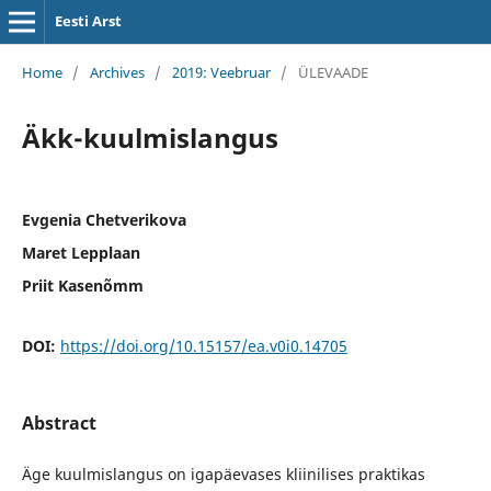
Eesti Arst
Home
/
Archives
/
2019: Veebruar
/
ÜLEVAADE
Äkk-kuulmislangus
Evgenia Chetverikova
Maret Lepplaan
Priit Kasenõmm
DOI:
https://doi.org/10.15157/ea.v0i0.14705
Abstract
Äge kuulmislangus on igapäevases kliinilises praktikas