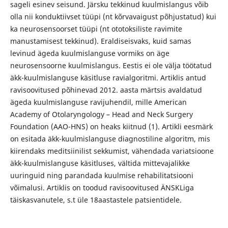
sageli esinev seisund. Järsku tekkinud kuulmislangus võib
olla nii konduktiivset tüüpi (nt kõrvavaigust põhjustatud) kui
ka neurosensoorset tüüpi (nt ototoksiliste ravimite
manustamisest tekkinud). Eraldiseisvaks, kuid samas
levinud ägeda kuulmislanguse vormiks on äge
neurosensoorne kuulmislangus. Eestis ei ole välja töötatud
äkk-kuulmislanguse käsitluse ravialgoritmi. Artiklis antud
ravisoovitused põhinevad 2012. aasta märtsis avaldatud
ägeda kuulmislanguse ravijuhendil, mille American
Academy of Otolaryngology – Head and Neck Surgery
Foundation (AAO-HNS) on heaks kiitnud (1). Artikli eesmärk
on esitada äkk-kuulmislanguse diagnostiline algoritm, mis
kiirendaks meditsiinilist sekkumist, vähendada variatsioone
äkk-kuulmislanguse käsitluses, vältida mittevajalikke
uuringuid ning parandada kuulmise rehabilitatsiooni
võimalusi. Artiklis on toodud ravisoovitused ÄNSKLiga
täiskasvanutele, s.t üle 18aastastele patsientidele.