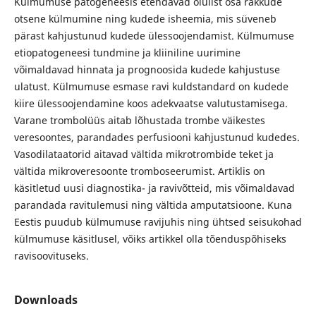
Külmumuse patogeneesis etendavad olulist osa rakkude
otsene külmumine ning kudede isheemia, mis süveneb
pärast kahjustunud kudede ülessoojendamist. Külmumuse
etiopatogeneesi tundmine ja kliiniline uurimine
võimaldavad hinnata ja prognoosida kudede kahjustuse
ulatust. Külmumuse esmase ravi kuldstandard on kudede
kiire ülessoojendamine koos adekvaatse valutustamisega.
Varane trombolüüs aitab lõhustada trombe väikestes
veresoontes, parandades perfusiooni kahjustunud kudedes.
Vasodilataatorid aitavad vältida mikrotrombide teket ja
vältida mikroveresoonte tromboseerumist. Artiklis on
käsitletud uusi diagnostika- ja ravivõtteid, mis võimaldavad
parandada ravitulemusi ning vältida amputatsioone. Kuna
Eestis puudub külmumuse ravijuhis ning ühtsed seisukohad
külmumuse käsitlusel, võiks artikkel olla tõenduspõhiseks
ravisoovituseks.
Downloads