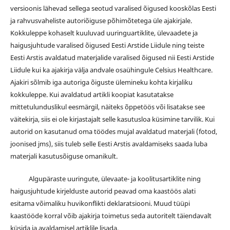
versioonis lähevad sellega seotud varalised õigused kooskõlas Eesti
ja rahvusvaheliste autoriõiguse põhimõtetega üle ajakirjale.
Kokkuleppe kohaselt kuuluvad uuringuartiklite, ülevaadete ja
haigusjuhtude varalised õigused Eesti Arstide Liidule ning teiste
Eesti Arstis avaldatud materjalide varalised õigused nii Eesti Arstide
Liidule kui ka ajakirja välja andvale osaühingule Celsius Healthcare.
Ajakiri sõlmib iga autoriga õiguste ülemineku kohta kirjaliku
kokkuleppe. Kui avaldatud artikli koopiat kasutatakse
mittetulunduslikul eesmärgil, näiteks õppetöös või lisatakse see
väitekirja, siis ei ole kirjastajalt selle kasutusloa küsimine tarvilik. Kui
autorid on kasutanud oma töödes mujal avaldatud materjali (fotod,
joonised jms), siis tuleb selle Eesti Arstis avaldamiseks saada luba
materjali kasutusõiguse omanikult.
Algupäraste uuringute, ülevaate- ja koolitusartiklite ning
haigusjuhtude kirjelduste autorid peavad oma kaastöös alati
esitama võimaliku huvikonflikti deklaratsiooni. Muud tüüpi
kaastööde korral võib ajakirja toimetus seda autoritelt täiendavalt
küsida ja avaldamisel artiklile lisada.