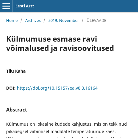
Eesti Arst
Home
/
Archives
/
2019: November
/
ÜLEVAADE
Külmumuse esmase ravi
võimalused ja ravisoovitused
Tiiu Kaha
DOI:
https://doi.org/10.15157/ea.v0i0.16164
Abstract
Külmumus on lokaalne kudede kahjustus, mis on tekkinud
pikaaegsel viibimisel madalate temperatuuride käes.