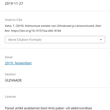
2019-11-27
How to Cite
Kaha, T. (2019). Külmumuse esmase ravi võimalused ja ravisoovitused.
Eesti
Arst
. https://doi.org/10.15157/ea.v0i0.16164
More Citation Formats
Issue
2019: November
Section
ÜLEVAADE
License
Pärast artikli avaldamist Eesti Arsti paber- või elektroonilises