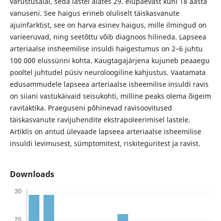
varustusalal, seda lastel alates 29. elupäevast kuni 18 aasta
vanuseni. See haigus erineb oluliselt täiskasvanute
ajuinfarktist, see on harva esinev haigus, mille ilmingud on
varieeruvad, ning seetõttu võib diagnoos hilineda. Lapseea
arteriaalse insheemilise insuldi haigestumus on 2–6 juhtu
100 000 elussünni kohta. Kaugtagajärjena kujuneb peaaegu
pooltel juhtudel püsiv neuroloogiline kahjustus. Vaatamata
edusammudele lapseea arteriaalse isheemilise insuldi ravis
on siiani vastukäivaid seisukohti, milline peaks olema õigeim
ravitaktika. Praeguseni põhinevad ravisoovitused
täiskasvanute ravijuhendite ekstrapoleerimisel lastele.
Artiklis on antud ülevaade lapseea arteriaalse isheemilise
insuldi levimusest, sümptomitest, riskiteguritest ja ravist.
Downloads