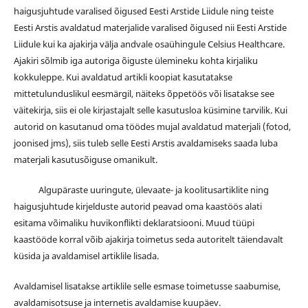
haigusjuhtude varalised õigused Eesti Arstide Liidule ning teiste
Eesti Arstis avaldatud materjalide varalised õigused nii Eesti Arstide
Liidule kui ka ajakirja välja andvale osaühingule Celsius Healthcare.
Ajakiri sõlmib iga autoriga õiguste ülemineku kohta kirjaliku
kokkuleppe. Kui avaldatud artikli koopiat kasutatakse
mittetulunduslikul eesmärgil, näiteks õppetöös või lisatakse see
väitekirja, siis ei ole kirjastajalt selle kasutusloa küsimine tarvilik. Kui
autorid on kasutanud oma töödes mujal avaldatud materjali (fotod,
joonised jms), siis tuleb selle Eesti Arstis avaldamiseks saada luba
materjali kasutusõiguse omanikult.
Algupäraste uuringute, ülevaate- ja koolitusartiklite ning
haigusjuhtude kirjelduste autorid peavad oma kaastöös alati
esitama võimaliku huvikonflikti deklaratsiooni. Muud tüüpi
kaastööde korral võib ajakirja toimetus seda autoritelt täiendavalt
küsida ja avaldamisel artiklile lisada.
Avaldamisel lisatakse artiklile selle esmase toimetusse saabumise,
avaldamisotsuse ja internetis avaldamise kuupäev.