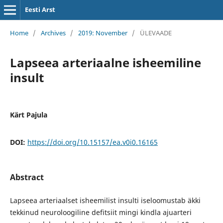
Eesti Arst
Home
/
Archives
/
2019: November
/
ÜLEVAADE
Lapseea arteriaalne isheemiline
insult
Kärt Pajula
DOI:
https://doi.org/10.15157/ea.v0i0.16165
Abstract
Lapseea arteriaalset isheemilist insulti iseloomustab äkki
tekkinud neuroloogiline defitsiit mingi kindla ajuarteri