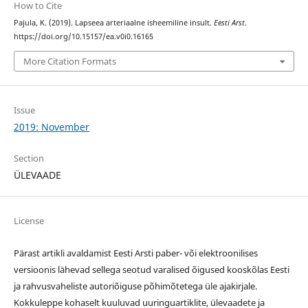
How to Cite
Pajula, K. (2019). Lapseea arteriaalne isheemiline insult.
Eesti Arst
.
https://doi.org/10.15157/ea.v0i0.16165
More Citation Formats
Issue
2019: November
Section
ÜLEVAADE
License
Pärast artikli avaldamist Eesti Arsti paber- või elektroonilises
versioonis lähevad sellega seotud varalised õigused kooskõlas Eesti
ja rahvusvaheliste autoriõiguse põhimõtetega üle ajakirjale.
Kokkuleppe kohaselt kuuluvad uuringuartiklite, ülevaadete ja