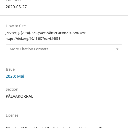
2020-05-27
How to Cite
Järviste, J. (2020). Kaugvastuvõtt eriarstiabis.
Eesti Arst
.
https://doi.org/10.15157/ea.vi.16538
More Citation Formats
Issue
2020: Mai
Section
PÄEVAKORRAL
License