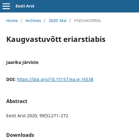
Eesti Arst
Home
/
Archives
/
2020: Mai
/
PÄEVAKORRAL
Kaugvastuvõtt eriarstiabis
Jaarika Järviste
DOI:
https://doi.org/10.15157/ea.vi.16538
Abstract
Eesti Arst 2020; 99(5):271–272
Downloads