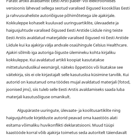
Pärast artikli avaldamist Eesti Arsti paber- või elektroonilises
versioonis lähevad sellega seotud varalised õigused kooskõlas Eesti
ja rahvusvaheliste autoriõiguse põhimõtetega üle ajakirjale.
Kokkuleppe kohaselt kuuluvad uuringuartiklite, ülevaadete ja
haigusjuhtude varalised õigused Eesti Arstide Liidule ning teiste
Eesti Arstis avaldatud materjalide varalised õigused nii Eesti Arstide
Liidule kui ka ajakirja välja andvale osaühingule Celsius Healthcare.
Ajakiri sõlmib iga autoriga õiguste ülemineku kohta kirjaliku
kokkuleppe. Kui avaldatud artikli koopiat kasutatakse
mittetulunduslikul eesmärgil, näiteks õppetöös või lisatakse see
väitekirja, siis ei ole kirjastajalt selle kasutusloa küsimine tarvilik. Kui
autorid on kasutanud oma töödes mujal avaldatud materjali (fotod,
joonised jms), siis tuleb selle Eesti Arstis avaldamiseks saada luba
materjali kasutusõiguse omanikult.
Algupäraste uuringute, ülevaate- ja koolitusartiklite ning
haigusjuhtude kirjelduste autorid peavad oma kaastöös alati
esitama võimaliku huvikonflikti deklaratsiooni. Muud tüüpi
kaastööde korral võib ajakirja toimetus seda autoritelt täiendavalt