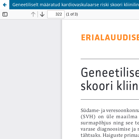
Geneetiliselt määratud kardiovaskulaarse riski skoori kliinil