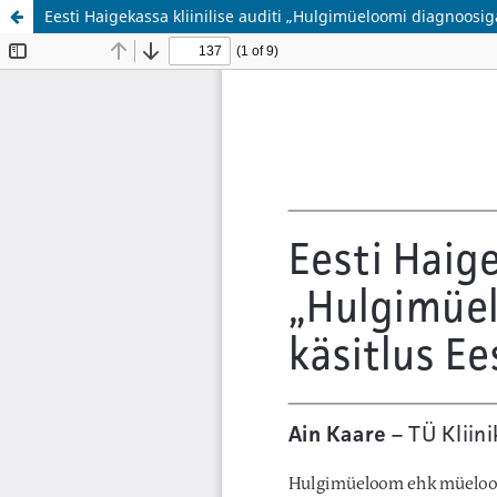
Eesti Haigekassa kliinilise auditi „Hulgimüeloomi diagnoosiga