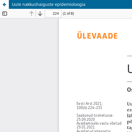
Uute nakkushaiguste epidemioloogia