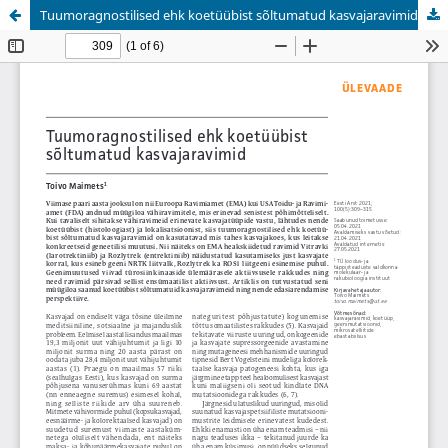
Tuumoragnostilised ehk koetüübist sõltumatud kasvajaravimid