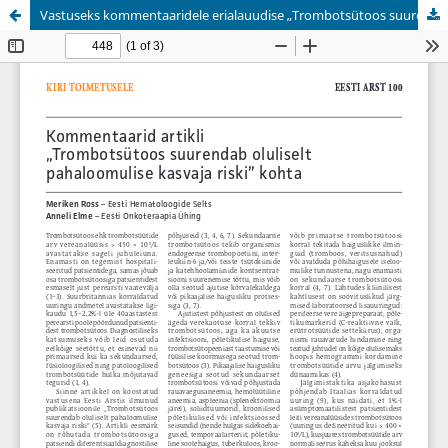
Vastuseks kommentaaridele erialauudise „Trombotsütoos suurendab oluliselt pahaloomulise kasvaja riski“ kohta