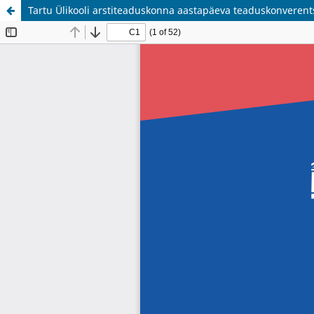
Tartu Ülikooli arstiteaduskonna aastapäeva teaduskonverent