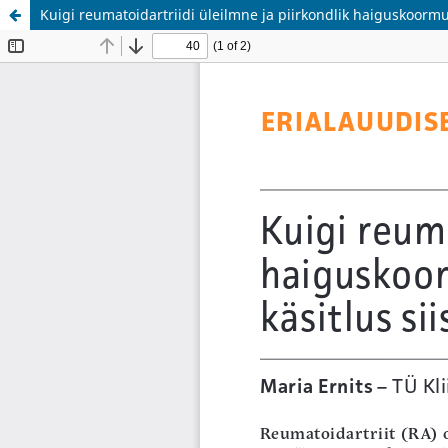
Kuigi reumatoidartriidi üleilmne ja piirkondlik haiguskoorm