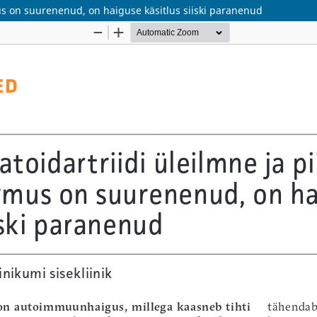
us on suurenenud, on haiguse käsitlus siiski paranenud