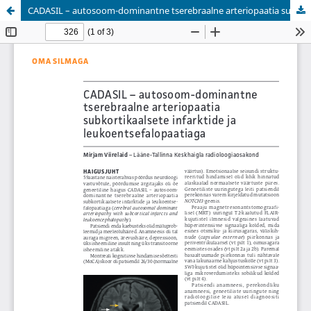
CADASIL – autosoom-dominantne tserebraalne arteriopaatia subkortikaalsete infarktide ja leukoentsefalopaatiaga