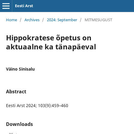
Eesti Arst
Home
/
Archives
/
2024: September
/
MITMESUGUST
Hippokratese õpetus on
aktuaalne ka tänapäeval
Väino Sinisalu
Abstract
Eesti Arst 2024; 103(9):459–460
Downloads