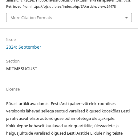
Sinisalu, V. (2024). Hippokratese õpetus on aktuaalne ka tänapäeval.
Eesti Arst
.
Retrieved from https://ojs.utlib.ee/index.php/EA/article/view/24478
More Citation Formats
Issue
2024: September
Section
MITMESUGUST
License
Pärast artikli avaldamist Eesti Arsti paber- või elektroonilises
versioonis lähevad sellega seotud varalised õigused kooskõlas Eesti
ja rahvusvaheliste autoriõiguse põhimõtetega üle ajakirjale.
Kokkuleppe kohaselt kuuluvad uuringuartiklite, ülevaadete ja
haigusjuhtude varalised õigused Eesti Arstide Liidule ning teiste