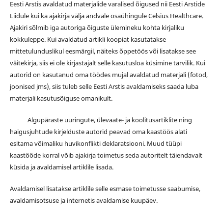
Eesti Arstis avaldatud materjalide varalised õigused nii Eesti Arstide
Liidule kui ka ajakirja välja andvale osaühingule Celsius Healthcare.
Ajakiri sõlmib iga autoriga õiguste ülemineku kohta kirjaliku
kokkuleppe. Kui avaldatud artikli koopiat kasutatakse
mittetulunduslikul eesmärgil, näiteks õppetöös või lisatakse see
väitekirja, siis ei ole kirjastajalt selle kasutusloa küsimine tarvilik. Kui
autorid on kasutanud oma töödes mujal avaldatud materjali (fotod,
joonised jms), siis tuleb selle Eesti Arstis avaldamiseks saada luba
materjali kasutusõiguse omanikult.
Algupäraste uuringute, ülevaate- ja koolitusartiklite ning
haigusjuhtude kirjelduste autorid peavad oma kaastöös alati
esitama võimaliku huvikonflikti deklaratsiooni. Muud tüüpi
kaastööde korral võib ajakirja toimetus seda autoritelt täiendavalt
küsida ja avaldamisel artiklile lisada.
Avaldamisel lisatakse artiklile selle esmase toimetusse saabumise,
avaldamisotsuse ja internetis avaldamise kuupäev.