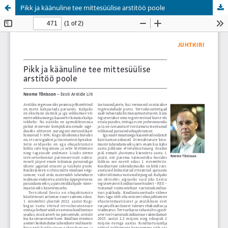
Pikk ja käänuline tee mittesüülise arstitöö poole