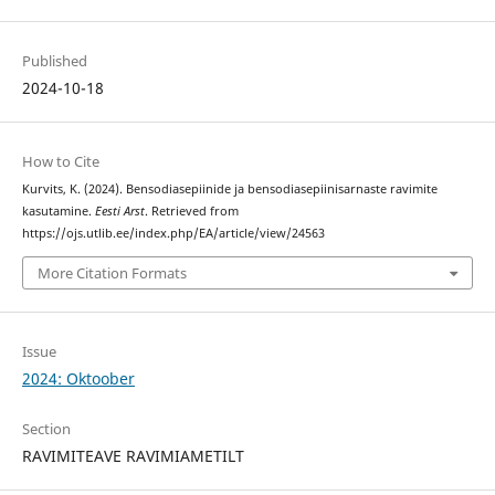
Published
2024-10-18
How to Cite
Kurvits, K. (2024). Bensodiasepiinide ja bensodiasepiinisarnaste ravimite
kasutamine.
Eesti Arst
. Retrieved from
https://ojs.utlib.ee/index.php/EA/article/view/24563
More Citation Formats
Issue
2024: Oktoober
Section
RAVIMITEAVE RAVIMIAMETILT