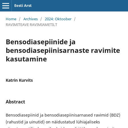
Eesti Arst
Home
/
Archives
/
2024: Oktoober
/
RAVIMITEAVE RAVIMIAMETILT
Bensodiasepiinide ja
bensodiasepiinisarnaste ravimite
kasutamine
Katrin Kurvits
Abstract
Bensodiasepiinid ja bensodiasepiinisarnased ravimid (BDZ)
(rahustid ja uinutid) on näidustatud lühiajaliseks