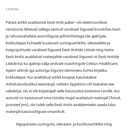
License
Pärast artikli avaldamist Eesti Arsti paber- või elektroonilises
versioonis lähevad sellega seotud varalised õigused kooskõlas Eesti
ja rahvusvaheliste autoriõiguse põhimõtetega üle ajakirjale.
Kokkuleppe kohaselt kuuluvad uuringuartiklite, ülevaadete ja
haigusjuhtude varalised õigused Eesti Arstide Liidule ning teiste
Eesti Arstis avaldatud materjalide varalised õigused nii Eesti Arstide
Liidule kui ka ajakirja välja andvale osaühingule Celsius Healthcare.
Ajakiri sõlmib iga autoriga õiguste ülemineku kohta kirjaliku
kokkuleppe. Kui avaldatud artikli koopiat kasutatakse
mittetulunduslikul eesmärgil, näiteks õppetöös või lisatakse see
väitekirja, siis ei ole kirjastajalt selle kasutusloa küsimine tarvilik. Kui
autorid on kasutanud oma töödes mujal avaldatud materjali (fotod,
joonised jms), siis tuleb selle Eesti Arstis avaldamiseks saada luba
materjali kasutusõiguse omanikult.
Algupäraste uuringute, ülevaate- ja koolitusartiklite ning