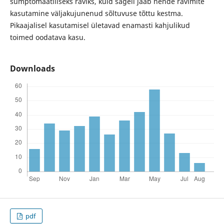
sümptomaatiliseks raviks, kuid sageli jääb nende ravimite
kasutamine väljakujunenud sõltuvuse tõttu kestma.
Pikaajalisel kasutamisel ületavad enamasti kahjulikud
toimed oodatava kasu.
Downloads
pdf