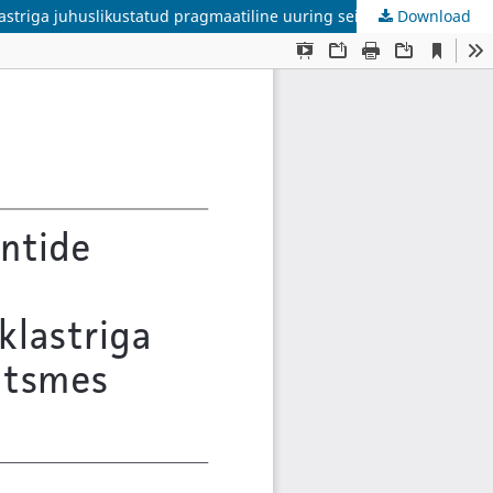
Download
Rutiinne steriilsete kinnaste ja instrumentide vahetamine enne kõhuhaava sulgemist haavainfektsiooni tekke ärahoidmiseks: klastriga juhuslikustatud pragmaatiline uuring seitsmes madala ja keskmise sissetulekuga riigis*