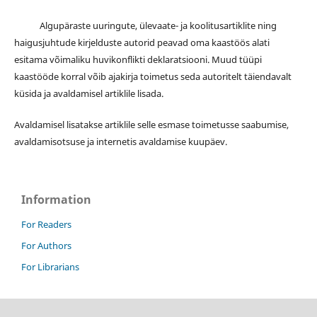
Algupäraste uuringute, ülevaate- ja koolitusartiklite ning
haigusjuhtude kirjelduste autorid peavad oma kaastöös alati
esitama võimaliku huvikonflikti deklaratsiooni. Muud tüüpi
kaastööde korral võib ajakirja toimetus seda autoritelt täiendavalt
küsida ja avaldamisel artiklile lisada.
Avaldamisel lisatakse artiklile selle esmase toimetusse saabumise,
avaldamisotsuse ja internetis avaldamise kuupäev.
Information
For Readers
For Authors
For Librarians