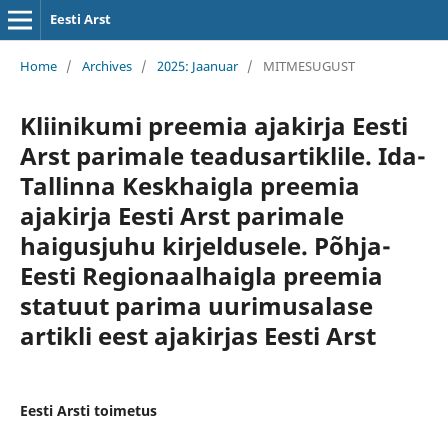
Eesti Arst
Home
/
Archives
/
2025: Jaanuar
/
MITMESUGUST
Kliinikumi preemia ajakirja Eesti
Arst parimale teadusartiklile. Ida-
Tallinna Keskhaigla preemia
ajakirja Eesti Arst parimale
haigusjuhu kirjeldusele. Põhja-
Eesti Regionaalhaigla preemia
statuut parima uurimusalase
artikli eest ajakirjas Eesti Arst
Eesti Arsti toimetus