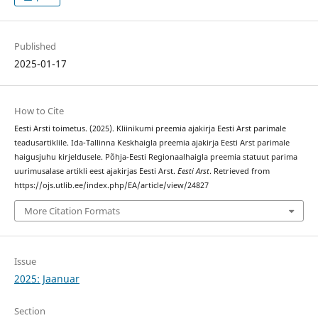
Published
2025-01-17
How to Cite
Eesti Arsti toimetus. (2025). Kliinikumi preemia ajakirja Eesti Arst parimale
teadusartiklile. Ida-Tallinna Keskhaigla preemia ajakirja Eesti Arst parimale
haigusjuhu kirjeldusele. Põhja-Eesti Regionaalhaigla preemia statuut parima
uurimusalase artikli eest ajakirjas Eesti Arst.
Eesti Arst
. Retrieved from
https://ojs.utlib.ee/index.php/EA/article/view/24827
More Citation Formats
Issue
2025: Jaanuar
Section