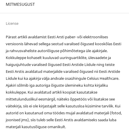
MITMESUGUST
License
Pärast artikli avaldamist Eesti Arsti paber- või elektroonilises
versioonis lähevad sellega seotud varalised õigused kooskõlas Eesti
ja rahvusvaheliste autoriõiguse põhimõtetega üle ajakirjale.
Kokkuleppe kohaselt kuuluvad uuringuartiklite, ülevaadete ja
haigusjuhtude varalised õigused Eesti Arstide Liidule ning teiste
Eesti Arstis avaldatud materjalide varalised õigused nii Eesti Arstide
Liidule kui ka ajakirja välja andvale osaühingule Celsius Healthcare.
Ajakiri sõlmib iga autoriga õiguste ülemineku kohta kirjaliku
kokkuleppe. Kui avaldatud artikli koopiat kasutatakse
mittetulunduslikul eesmärgil, näiteks õppetöös või lisatakse see
väitekirja, siis ei ole kirjastajalt selle kasutusloa küsimine tarvilik. Kui
autorid on kasutanud oma töödes mujal avaldatud materjali (fotod,
joonised jms), siis tuleb selle Eesti Arstis avaldamiseks saada luba
materjali kasutusõiguse omanikult.