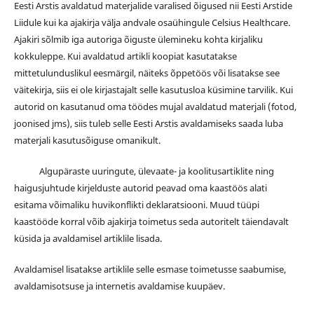
Eesti Arstis avaldatud materjalide varalised õigused nii Eesti Arstide
Liidule kui ka ajakirja välja andvale osaühingule Celsius Healthcare.
Ajakiri sõlmib iga autoriga õiguste ülemineku kohta kirjaliku
kokkuleppe. Kui avaldatud artikli koopiat kasutatakse
mittetulunduslikul eesmärgil, näiteks õppetöös või lisatakse see
väitekirja, siis ei ole kirjastajalt selle kasutusloa küsimine tarvilik. Kui
autorid on kasutanud oma töödes mujal avaldatud materjali (fotod,
joonised jms), siis tuleb selle Eesti Arstis avaldamiseks saada luba
materjali kasutusõiguse omanikult.
Algupäraste uuringute, ülevaate- ja koolitusartiklite ning
haigusjuhtude kirjelduste autorid peavad oma kaastöös alati
esitama võimaliku huvikonflikti deklaratsiooni. Muud tüüpi
kaastööde korral võib ajakirja toimetus seda autoritelt täiendavalt
küsida ja avaldamisel artiklile lisada.
Avaldamisel lisatakse artiklile selle esmase toimetusse saabumise,
avaldamisotsuse ja internetis avaldamise kuupäev.