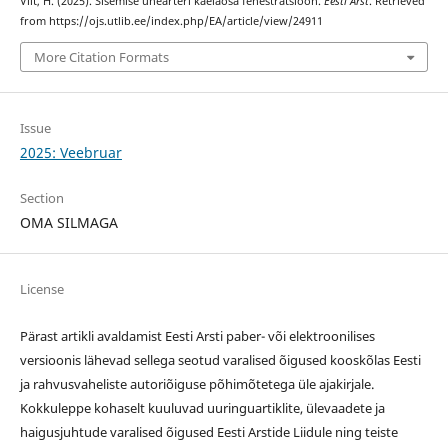
Vilt, H. (2025). Sisemise unearteri kaelaosa fenestratsioon.
Eesti Arst
. Retrieved
from https://ojs.utlib.ee/index.php/EA/article/view/24911
More Citation Formats
Issue
2025: Veebruar
Section
OMA SILMAGA
License
Pärast artikli avaldamist Eesti Arsti paber- või elektroonilises
versioonis lähevad sellega seotud varalised õigused kooskõlas Eesti
ja rahvusvaheliste autoriõiguse põhimõtetega üle ajakirjale.
Kokkuleppe kohaselt kuuluvad uuringuartiklite, ülevaadete ja
haigusjuhtude varalised õigused Eesti Arstide Liidule ning teiste