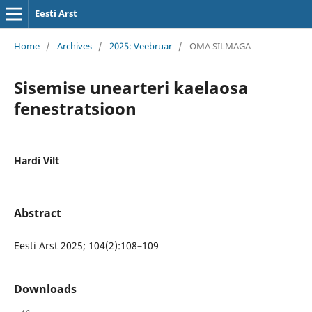
Eesti Arst
Home
/
Archives
/
2025: Veebruar
/
OMA SILMAGA
Sisemise unearteri kaelaosa
fenestratsioon
Hardi Vilt
Abstract
Eesti Arst 2025; 104(2):108–109
Downloads