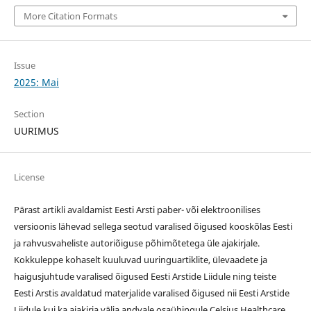
More Citation Formats
Issue
2025: Mai
Section
UURIMUS
License
Pärast artikli avaldamist Eesti Arsti paber- või elektroonilises
versioonis lähevad sellega seotud varalised õigused kooskõlas Eesti
ja rahvusvaheliste autoriõiguse põhimõtetega üle ajakirjale.
Kokkuleppe kohaselt kuuluvad uuringuartiklite, ülevaadete ja
haigusjuhtude varalised õigused Eesti Arstide Liidule ning teiste
Eesti Arstis avaldatud materjalide varalised õigused nii Eesti Arstide
Liidule kui ka ajakirja välja andvale osaühingule Celsius Healthcare.