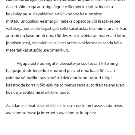
Ajakiri sõlmib iga autoriga õiguste ülemineku kohta kirjaliku
kokkuleppe. Kui avaldatud artikli koopiat kasutatakse
mittetulunduslikul eesmärgil, näiteks õppetöös või lisatakse see
väitekirja, siis ei ole kirjastajalt selle kasutusloa küsimine tarvilik. Kui
autorid on kasutanud oma töödes mujal avaldatud materjali (fotod,
joonised jms), siis tuleb selle Eesti Arstis avaldamiseks saada luba
materjali kasutusõiguse omanikult.
Algupäraste uuringute, ülevaate- ja koolitusartiklite ning
haigusjuhtude kirjelduste autorid peavad oma kaastöös alati
esitama võimaliku huvikonflikti deklaratsiooni. Muud tüüpi
kaastööde korral võib ajakirja toimetus seda autoritelt täiendavalt
küsida ja avaldamisel artiklile lisada.
Avaldamisel lisatakse artiklile selle esmase toimetusse saabumise,
avaldamisotsuse ja internetis avaldamise kuupäev.