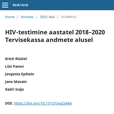
Eesti Arst
Home
/
Archives
/
2025: Mai
/
UURIMUS
HIV-testimine aastatel 2018–2020
Tervisekassa andmete alusel
Kristi Rüütel
Liisi Panov
Jevgenia Epštein
Jane Idavain
Kadri Suija
DOI:
https://doi.org/10.15157/ea25464