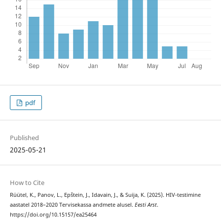
pdf
Published
2025-05-21
How to Cite
Rüütel, K., Panov, L., Epštein, J., Idavain, J., & Suija, K. (2025). HIV-testimine
aastatel 2018–2020 Tervisekassa andmete alusel.
Eesti Arst
.
https://doi.org/10.15157/ea25464