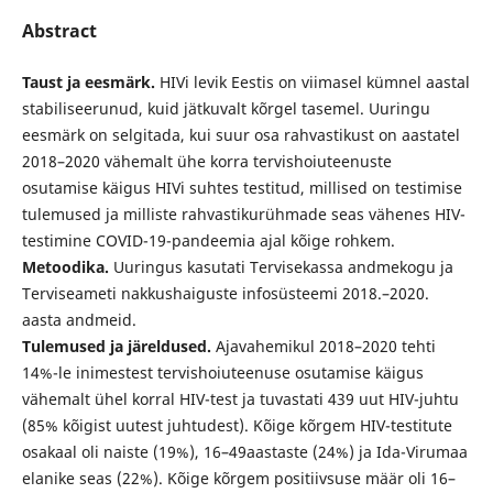
Abstract
Taust ja eesmärk.
HIVi levik Eestis on viimasel kümnel aastal
stabiliseerunud, kuid jätkuvalt kõrgel tasemel. Uuringu
eesmärk on selgitada, kui suur osa rahvastikust on aastatel
2018–2020 vähemalt ühe korra tervishoiuteenuste
osutamise käigus HIVi suhtes testitud, millised on testimise
tulemused ja milliste rahvastikurühmade seas vähenes HIV-
testimine COVID-19-pandeemia ajal kõige rohkem.
Metoodika.
Uuringus kasutati Tervisekassa andmekogu ja
Terviseameti nakkushaiguste infosüsteemi 2018.–2020.
aasta andmeid.
Tulemused ja järeldused.
Ajavahemikul 2018–2020 tehti
14%-le inimestest tervishoiuteenuse osutamise käigus
vähemalt ühel korral HIV-test ja tuvastati 439 uut HIV-juhtu
(85% kõigist uutest juhtudest). Kõige kõrgem HIV-testitute
osakaal oli naiste (19%), 16–49aastaste (24%) ja Ida-Virumaa
elanike seas (22%). Kõige kõrgem positiivsuse määr oli 16–