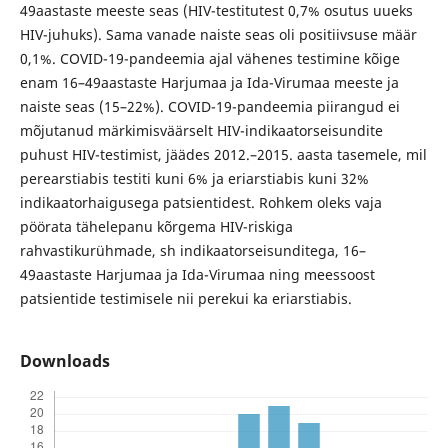
49aastaste meeste seas (HIV-testitutest 0,7% osutus uueks
HIV-juhuks). Sama vanade naiste seas oli positiivsuse määr
0,1%. COVID-19-pandeemia ajal vähenes testimine kõige
enam 16–49aastaste Harjumaa ja Ida-Virumaa meeste ja
naiste seas (15–22%). COVID-19-pandeemia piirangud ei
mõjutanud märkimisväärselt HIV-indikaatorseisundite
puhust HIV-testimist, jäädes 2012.–2015. aasta tasemele, mil
perearstiabis testiti kuni 6% ja eriarstiabis kuni 32%
indikaatorhaigusega patsientidest. Rohkem oleks vaja
pöörata tähelepanu kõrgema HIV-riskiga
rahvastikurühmade, sh indikaatorseisunditega, 16–
49aastaste Harjumaa ja Ida-Virumaa ning meessoost
patsientide testimisele nii perekui ka eriarstiabis.
Downloads