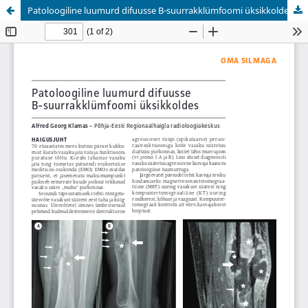
Patoloogiline luumurd difuusse B-suurrakklümfoomi üksikkoldes