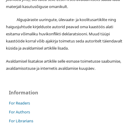
materjali kasutusõiguse omanikult.
Algupäraste uuringute, ülevaate- ja koolitusartiklite ning
haigusjuhtude kirjelduste autorid peavad oma kaastöös alati
esitama võimaliku huvikonflikti deklaratsiooni. Muud tüüpi
kaastööde korral võib ajakirja toimetus seda autoritelt täiendavalt
küsida ja avaldamisel artiklile lisada.
Avaldamisel lisatakse artiklile selle esmase toimetusse saabumise,
avaldamisotsuse ja internetis avaldamise kuupäev.
Information
For Readers
For Authors
For Librarians