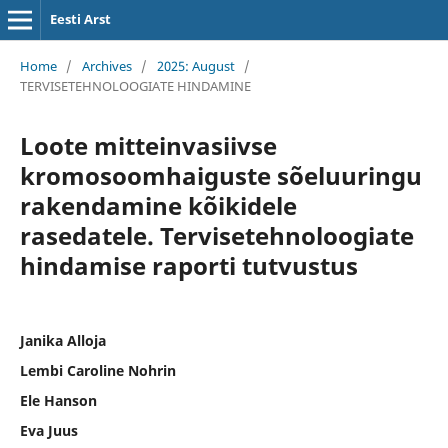
Eesti Arst
Home
/
Archives
/
2025: August
/
TERVISETEHNOLOOGIATE HINDAMINE
Loote mitteinvasiivse
kromosoomhaiguste sõeluuringu
rakendamine kõikidele
rasedatele. Tervisetehnoloogiate
hindamise raporti tutvustus
Janika Alloja
Lembi Caroline Nohrin
Ele Hanson
Eva Juus