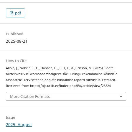
pdf
Published
2025-08-21
How to Cite
Alloja, J., Nohrin, L. C., Hanson, E., Juus, E., & Jürisson, M. (2025). Loote
mitteinvasiivse kromosoomhaiguste sõeluuringu rakendamine kõikidele
rasedatele. Tervisetehnoloogiate hindamise raporti tutvustus.
Eesti Arst
.
Retrieved from https://ojs.utlib.ee/index.php/EA/article/view/25824
More Citation Formats
Issue
2025: August