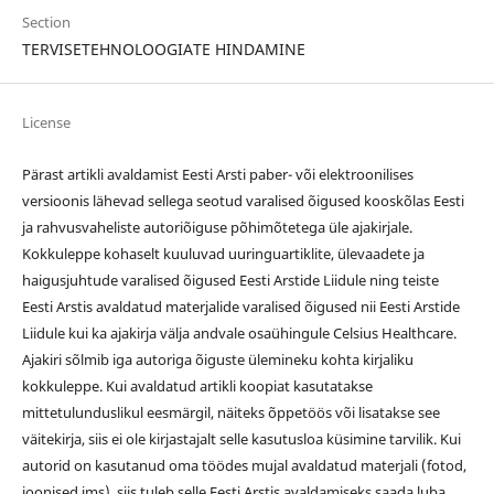
Section
TERVISETEHNOLOOGIATE HINDAMINE
License
Pärast artikli avaldamist Eesti Arsti paber- või elektroonilises
versioonis lähevad sellega seotud varalised õigused kooskõlas Eesti
ja rahvusvaheliste autoriõiguse põhimõtetega üle ajakirjale.
Kokkuleppe kohaselt kuuluvad uuringuartiklite, ülevaadete ja
haigusjuhtude varalised õigused Eesti Arstide Liidule ning teiste
Eesti Arstis avaldatud materjalide varalised õigused nii Eesti Arstide
Liidule kui ka ajakirja välja andvale osaühingule Celsius Healthcare.
Ajakiri sõlmib iga autoriga õiguste ülemineku kohta kirjaliku
kokkuleppe. Kui avaldatud artikli koopiat kasutatakse
mittetulunduslikul eesmärgil, näiteks õppetöös või lisatakse see
väitekirja, siis ei ole kirjastajalt selle kasutusloa küsimine tarvilik. Kui
autorid on kasutanud oma töödes mujal avaldatud materjali (fotod,
joonised jms), siis tuleb selle Eesti Arstis avaldamiseks saada luba