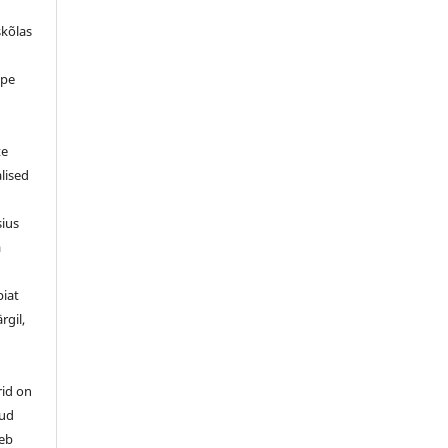
skõlas
ppe
d
te
alised
sius
a
piat
rgil,
rid on
tud
leb