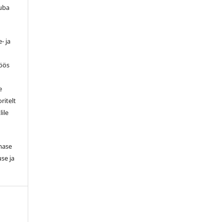
luba
- ja
töös
e
ritelt
lile
smase
se ja