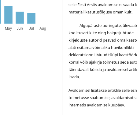
selle Eesti Arstis avaldamiseks saada 
materjali kasutusõiguse omanikult.
Algupäraste uuringute, ülevaate
koolitusartiklite ning haigusjuhtude
kirjelduste autorid peavad oma kaas
alati esitama võimaliku huvikonflikti
deklaratsiooni. Muud tüüpi kaastööd
korral võib ajakirja toimetus seda auto
täiendavalt küsida ja avaldamisel artik
lisada.
Avaldamisel lisatakse artiklile selle e
toimetusse saabumise, avaldamisotsu
internetis avaldamise kuupäev.