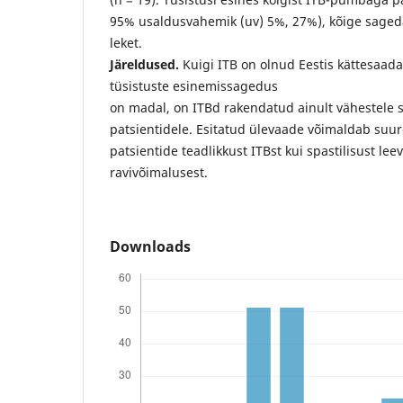
95% usaldusvahemik (uv) 5%, 27%), kõige sagedam
leket.
Järeldused.
Kuigi ITB on olnud Eestis kättesaada
tüsistuste esinemissagedus
on madal, on ITBd rakendatud ainult vähestele 
patsientidele. Esitatud ülevaade võimaldab suu
patsientide teadlikkust ITBst kui spastilisust le
ravivõimalusest.
Downloads