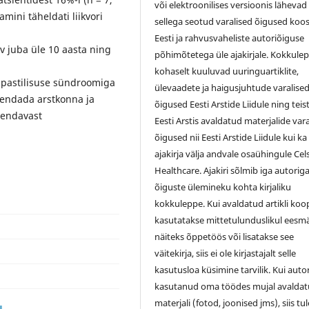
või elektroonilises versioonis lähevad
ini täheldati liikvori
sellega seotud varalised õigused koo
Eesti ja rahvusvaheliste autoriõiguse
v juba üle 10 aasta ning
põhimõtetega üle ajakirjale. Kokkule
kohaselt kuuluvad uuringuartiklite,
spastilisuse sündroomiga
ülevaadete ja haigusjuhtude varalise
rendada arstkonna ja
õigused Eesti Arstide Liidule ning teis
evendavast
Eesti Arstis avaldatud materjalide var
õigused nii Eesti Arstide Liidule kui ka
ajakirja välja andvale osaühingule Cel
Healthcare. Ajakiri sõlmib iga autorig
õiguste ülemineku kohta kirjaliku
kokkuleppe. Kui avaldatud artikli koo
kasutatakse mittetulunduslikul eesmä
näiteks õppetöös või lisatakse see
väitekirja, siis ei ole kirjastajalt selle
kasutusloa küsimine tarvilik. Kui auto
kasutanud oma töödes mujal avalda
materjali (fotod, joonised jms), siis tu