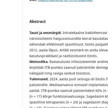
Abstract
Taust ja eesmärgid.
Intratekaalne baklofeenravi
närvisüsteemi haigusseisundite korral kasutata
vähendab efektiivselt spastilisust. Eestis paiga
2012. aasta lõpus. Artikli eesmärk on anda üleva
kasutuspraktikast ja ravitüsistusest Eestis.
Metoodika.
Raviasutuste infosüsteemide andme
kirjeldab ITB-pumba saanud patsientide demograafi
näitajaid ning raviga seotud tüsistusi.
Tulemused.
2024. aasta juuli seisuga oli Eestis
patsiendile. Mediaanvanus esmasel implantatsioo
aastat. ITB-pumba saanud patsientidest 60% (n 
(n = 17) kõrge funktsionaalsusega. Sagedasim kl
spastiline tetraparees (n = 24) ja sagedasim di
(n = 19). Tüsistusi esines kõigist ITB-pumbaga pa