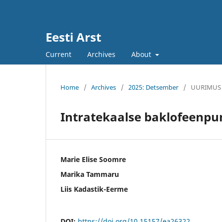
Eesti Arst
Current
Archives
About
Home
/
Archives
/
2025: Detsember
/
UURIMUS
Intratekaalse baklofeenpu
Marie Elise Soomre
Marika Tammaru
Liis Kadastik-Eerme
DOI:
https://doi.org/10.15157/ea26322