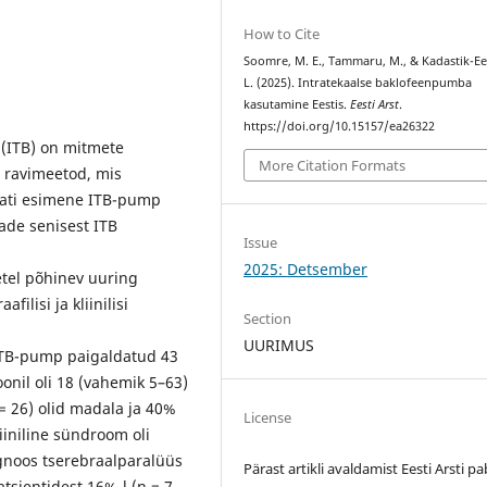
How to Cite
Soomre, M. E., Tammaru, M., & Kadastik-E
L. (2025). Intratekaalse baklofeenpumba
kasutamine Eestis.
Eesti Arst
.
https://doi.org/10.15157/ea26322
 (ITB) on mitmete
More Citation Formats
v ravimeetod, mis
ldati esimene ITB-pump
ade senisest ITB
Issue
2025: Detsember
tel põhinev uuring
lisi ja kliinilisi
Section
UURIMUS
 ITB-pump paigaldatud 43
nil oli 18 (vahemik 5–63)
= 26) olid madala ja 40%
License
iiniline sündroom oli
agnoos tserebraalparalüüs
Pärast artikli avaldamist Eesti Arsti pa
tsientidest 16%-l (n = 7,