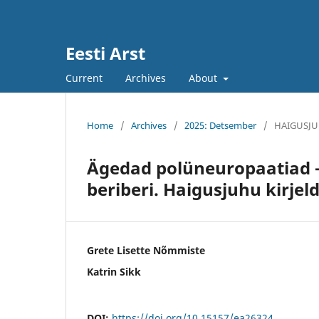
Eesti Arst
Current
Archives
About
Home
/
Archives
/
2025: Detsember
/
HAIGUSJ
Ägedad polüneuropaatiad –
beriberi. Haigusjuhu kirjel
Grete Lisette Nõmmiste
Katrin Sikk
DOI:
https://doi.org/10.15157/ea26324