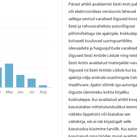
Pärast artikli avaldamist Eesti Arsti pa
või elektroonilises versioonis lähevad
sellega seotud varalised õigused koo
Eesti ja rahvusvaheliste autoriõiguse
põhimõtetega üle ajakirjale. Kokkule
kohaselt kuuluvad uuringuartiklite,
ülevaadete ja haigusjuhtude varalise
õigused Eesti Arstide Liidule ning teis
Eesti Arstis avaldatud materjalide var
õigused nii Eesti Arstide Liidule kui ka
ajakirja välja andvale osaühingule Cel
Healthcare. Ajakiri sõlmib iga autorig
õiguste ülemineku kohta kirjaliku
kokkuleppe. Kui avaldatud artikli koo
kasutatakse mittetulunduslikul eesmä
näiteks õppetöös või lisatakse see
väitekirja, siis ei ole kirjastajalt selle
kasutusloa küsimine tarvilik. Kui auto
kasutanud oma töödes mujal avalda