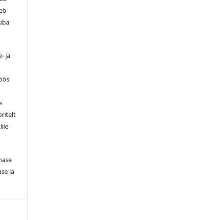
leb
luba
- ja
töös
e
ritelt
lile
smase
se ja