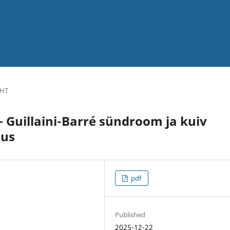
UHT
 Guillaini-Barré sündroom ja kuiv
dus
pdf
Published
2025-12-22