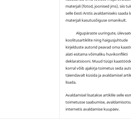
materjali (fotod, joonised jms), siis tu
selle Eesti Arstis avaldamiseks saada 
materjali kasutusõiguse omanikult.
Algupäraste uuringute, ülevaate
koolitusartiklite ning haigusjuhtude
kirjelduste autorid peavad oma kaas
alati esitama võimaliku huvikonflikti
deklaratsiooni. Muud tüüpi kaastööd
korral võib ajakirja toimetus seda auto
täiendavalt küsida ja avaldamisel artik
lisada.
Avaldamisel lisatakse artiklile selle e
toimetusse saabumise, avaldamisotsu
internetis avaldamise kuupäev.