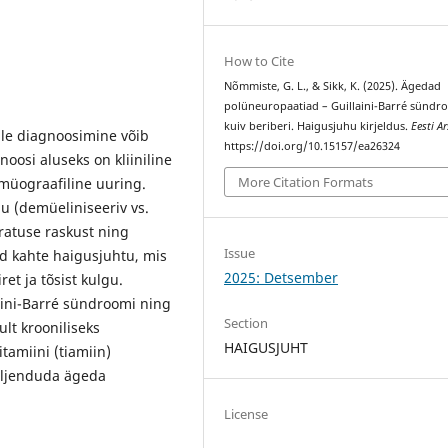
How to Cite
Nõmmiste, G. L., & Sikk, K. (2025). Ägedad
polüneuropaatiad – Guillaini-Barré sündr
kuiv beriberi. Haigusjuhu kirjeldus.
Eesti Ar
lle diagnoosimine võib
https://doi.org/10.15157/ea26324
oosi aluseks on kliiniline
More Citation Formats
omüograafiline uuring.
u (demüeliniseeriv vs.
ratuse raskust ning
Issue
ud kahte haigusjuhtu, mis
2025: Detsember
et ja tõsist kulgu.
aini-Barré sündroomi ning
Section
ult krooniliseks
HAIGUSJUHT
tamiini (tiamiin)
äljenduda ägeda
License