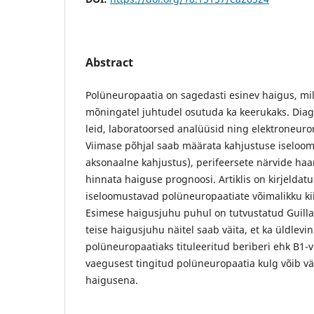
Abstract
Polüneuropaatia on sagedasti esinev haigus, mi
mõningatel juhtudel osutuda ka keerukaks. Diagn
leid, laboratoorsed analüüsid ning elektroneur
Viimase põhjal saab määrata kahjustuse iseloom
aksonaalne kahjustus), perifeersete närvide haa
hinnata haiguse prognoosi. Artiklis on kirjeldat
iseloomustavad polüneuropaatiate võimalikku kiir
Esimese haigusjuhu puhul on tutvustatud Guill
teise haigusjuhu näitel saab väita, et ka üldlevin
polüneuropaatiaks tituleeritud beriberi ehk B1-vi
vaegusest tingitud polüneuropaatia kulg võib v
haigusena.