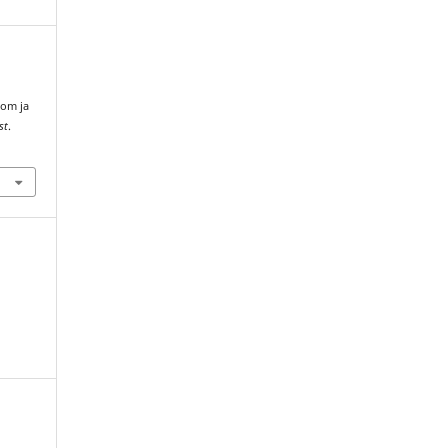
oom ja
st
.