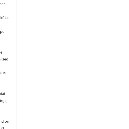
ber-
skõlas
ppe
d
te
alised
sius
a
piat
rgil,
rid on
tud