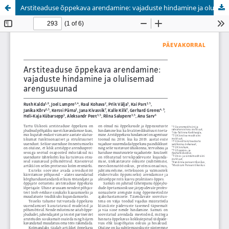
Arstiteaduse õppekava arendamine: vajaduste hindamine ja olulisemad arengusuunad