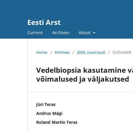
Eesti Arst
Current
Archives
About
Home
/
Archives
/
2026: Juuni-juuli
/
ÜLEVAADE
Vedelbiopsia kasutamine vä
võimalused ja väljakutsed
Jüri Teras
Andrus Mägi
Roland Martin Teras