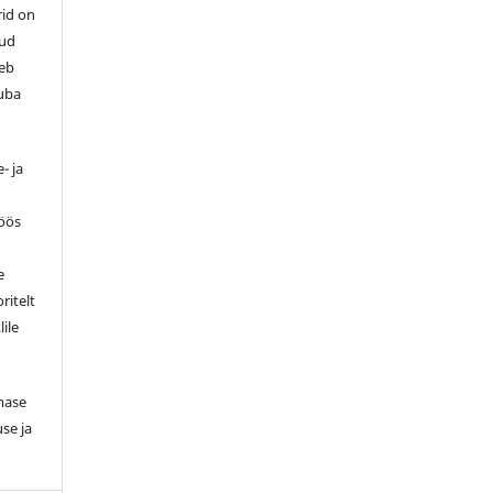
rid on
tud
leb
luba
- ja
töös
e
ritelt
lile
smase
se ja