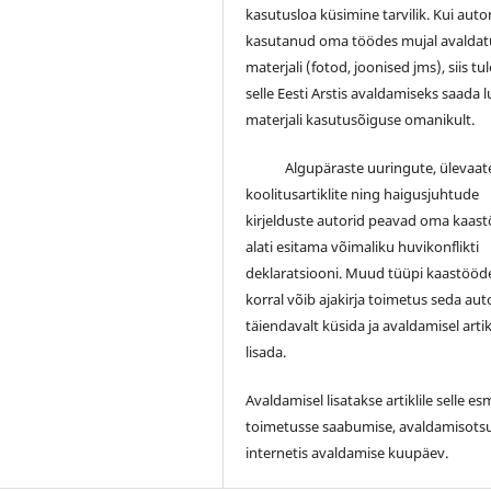
kasutusloa küsimine tarvilik. Kui auto
kasutanud oma töödes mujal avalda
materjali (fotod, joonised jms), siis tu
selle Eesti Arstis avaldamiseks saada 
materjali kasutusõiguse omanikult.
Algupäraste uuringute, ülevaate
koolitusartiklite ning haigusjuhtude
kirjelduste autorid peavad oma kaas
alati esitama võimaliku huvikonflikti
deklaratsiooni. Muud tüüpi kaastööd
korral võib ajakirja toimetus seda auto
täiendavalt küsida ja avaldamisel artik
lisada.
Avaldamisel lisatakse artiklile selle e
toimetusse saabumise, avaldamisotsu
internetis avaldamise kuupäev.