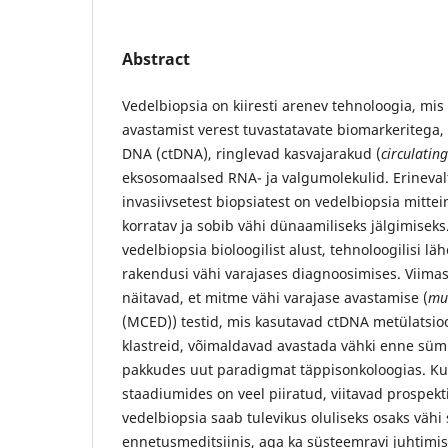
Abstract
Vedelbiopsia on kiiresti arenev tehnoloogia, mi
avastamist verest tuvastatavate biomarkeritega,
DNA (ctDNA), ringlevad kasvajarakud (
circulatin
eksosomaalsed RNA- ja valgumolekulid. Erinevalt 
invasiivsetest biopsiatest on vedelbiopsia mittei
korratav ja sobib vähi dünaamiliseks jälgimiseks
vedelbiopsia bioloogilist alust, tehnoloogilisi lähe
rakendusi vähi varajases diagnoosimises. Viima
näitavad, et mitme vähi varajase avastamise (
mul
(MCED)) testid, mis kasutavad ctDNA metülatsio
klastreid, võimaldavad avastada vähki enne süm
pakkudes uut paradigmat täppisonkoloogias. Kui
staadiumides on veel piiratud, viitavad prospekt
vedelbiopsia saab tulevikus oluliseks osaks vähi
ennetusmeditsiinis, aga ka süsteemravi juhtimis