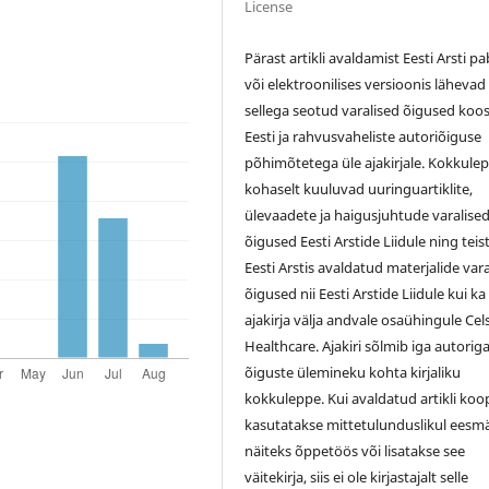
License
Pärast artikli avaldamist Eesti Arsti pa
või elektroonilises versioonis lähevad
sellega seotud varalised õigused koo
Eesti ja rahvusvaheliste autoriõiguse
põhimõtetega üle ajakirjale. Kokkule
kohaselt kuuluvad uuringuartiklite,
ülevaadete ja haigusjuhtude varalise
õigused Eesti Arstide Liidule ning teis
Eesti Arstis avaldatud materjalide var
õigused nii Eesti Arstide Liidule kui ka
ajakirja välja andvale osaühingule Cel
Healthcare. Ajakiri sõlmib iga autorig
õiguste ülemineku kohta kirjaliku
kokkuleppe. Kui avaldatud artikli koo
kasutatakse mittetulunduslikul eesmä
näiteks õppetöös või lisatakse see
väitekirja, siis ei ole kirjastajalt selle