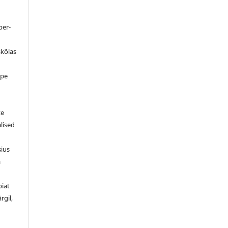
ber-
skõlas
ppe
d
te
alised
sius
a
piat
rgil,