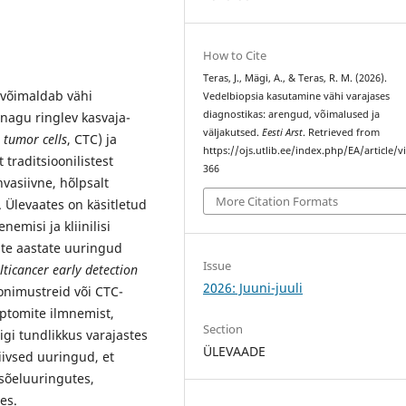
How to Cite
Teras, J., Mägi, A., & Teras, R. M. (2026).
s võimaldab vähi
Vedelbiopsia kasutamine vähi varajases
diagnostikas: arengud, võimalused ja
 nagu ringlev kasvaja-
väljakutsed.
Eesti Arst
. Retrieved from
g tumor cells
, CTC) ja
https://ojs.utlib.ee/index.php/EA/article/
traditsioonilistest
366
nvasiivne, hõlpsalt
More Citation Formats
. Ülevaates on käsitletud
nemisi ja kliinilisi
ste aastate uuringud
Issue
ticancer early detection
2026: Juuni-juuli
onimustreid või CTC-
ptomite ilmnemist,
Section
gi tundlikkus varajastes
ÜLEVAADE
iivsed uuringud, et
 sõeluuringutes,
es.