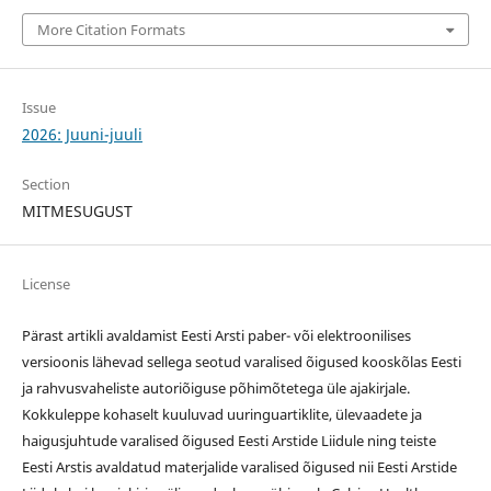
More Citation Formats
Issue
2026: Juuni-juuli
Section
MITMESUGUST
License
Pärast artikli avaldamist Eesti Arsti paber- või elektroonilises
versioonis lähevad sellega seotud varalised õigused kooskõlas Eesti
ja rahvusvaheliste autoriõiguse põhimõtetega üle ajakirjale.
Kokkuleppe kohaselt kuuluvad uuringuartiklite, ülevaadete ja
haigusjuhtude varalised õigused Eesti Arstide Liidule ning teiste
Eesti Arstis avaldatud materjalide varalised õigused nii Eesti Arstide