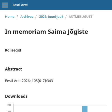
Eesti Arst
Home
/
Archives
/
2026: Juuni-juuli
/
MITMESUGUST
In memoriam Saima Jõgiste
Kolleegid
Abstract
Eesti Arst 2026; 105(6–7):343
Downloads