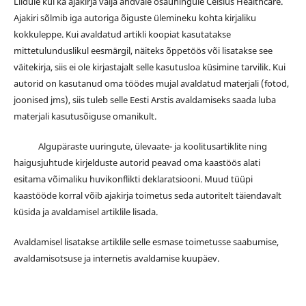
Liidule kui ka ajakirja välja andvale osaühingule Celsius Healthcare.
Ajakiri sõlmib iga autoriga õiguste ülemineku kohta kirjaliku
kokkuleppe. Kui avaldatud artikli koopiat kasutatakse
mittetulunduslikul eesmärgil, näiteks õppetöös või lisatakse see
väitekirja, siis ei ole kirjastajalt selle kasutusloa küsimine tarvilik. Kui
autorid on kasutanud oma töödes mujal avaldatud materjali (fotod,
joonised jms), siis tuleb selle Eesti Arstis avaldamiseks saada luba
materjali kasutusõiguse omanikult.
Algupäraste uuringute, ülevaate- ja koolitusartiklite ning
haigusjuhtude kirjelduste autorid peavad oma kaastöös alati
esitama võimaliku huvikonflikti deklaratsiooni. Muud tüüpi
kaastööde korral võib ajakirja toimetus seda autoritelt täiendavalt
küsida ja avaldamisel artiklile lisada.
Avaldamisel lisatakse artiklile selle esmase toimetusse saabumise,
avaldamisotsuse ja internetis avaldamise kuupäev.