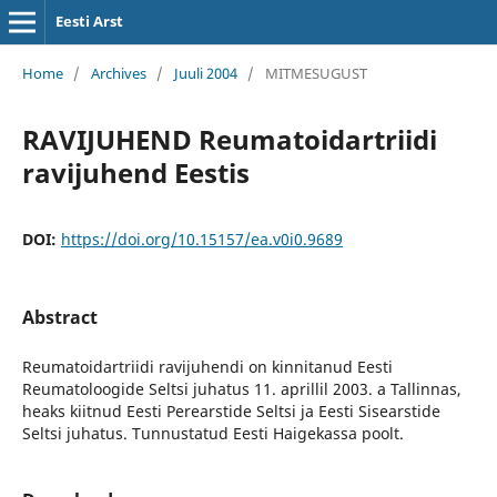
Eesti Arst
Home
/
Archives
/
Juuli 2004
/
MITMESUGUST
RAVIJUHEND Reumatoidartriidi
ravijuhend Eestis
DOI:
https://doi.org/10.15157/ea.v0i0.9689
Abstract
Reumatoidartriidi ravijuhendi on kinnitanud Eesti
Reumatoloogide Seltsi juhatus 11. aprillil 2003. a Tallinnas,
heaks kiitnud Eesti Perearstide Seltsi ja Eesti Sisearstide
Seltsi juhatus. Tunnustatud Eesti Haigekassa poolt.