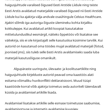
haigusjuhtude varalised õigused Eesti Arstide Liidule ning teiste
Eesti Arstis avaldatud materjalide varalised õigused nii Eesti Arstide
Liidule kui ka ajakirja välja andvale osaühingule Celsius Healthcare.
Ajakiri sõlmib iga autoriga õiguste ülemineku kohta kirjaliku
kokkuleppe. Kui avaldatud artikli koopiat kasutatakse
mittetulunduslikul eesmärgil, näiteks õppetöös või lisatakse see
väitekirja, siis ei ole kirjastajalt selle kasutusloa küsimine tarvilik. Kui
autorid on kasutanud oma töödes mujal avaldatud materjali (fotod,
joonised jms), siis tuleb selle Eesti Arstis avaldamiseks saada luba
materjali kasutusõiguse omanikult.
Algupäraste uuringute, ülevaate- ja koolitusartiklite ning
haigusjuhtude kirjelduste autorid peavad oma kaastöös alati
esitama võimaliku huvikonflikti deklaratsiooni. Muud tüüpi
kaastööde korral võib ajakirja toimetus seda autoritelt täiendavalt
küsida ja avaldamisel artiklile lisada.
Avaldamisel lisatakse artiklile selle esmase toimetusse saabumise,
avaldamisotsuse ja internetis avaldamise kuupäev.