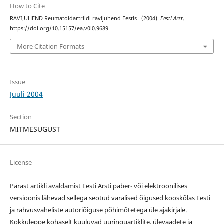
How to Cite
RAVIJUHEND Reumatoidartriidi ravijuhend Eestis . (2004).
Eesti Arst
.
https://doi.org/10.15157/ea.v0i0.9689
More Citation Formats
Issue
Juuli 2004
Section
MITMESUGUST
License
Pärast artikli avaldamist Eesti Arsti paber- või elektroonilises
versioonis lähevad sellega seotud varalised õigused kooskõlas Eesti
ja rahvusvaheliste autoriõiguse põhimõtetega üle ajakirjale.
Kokkuleppe kohaselt kuuluvad uuringuartiklite, ülevaadete ja