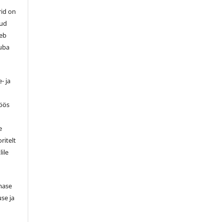
rid on
tud
leb
luba
- ja
töös
e
ritelt
lile
smase
se ja