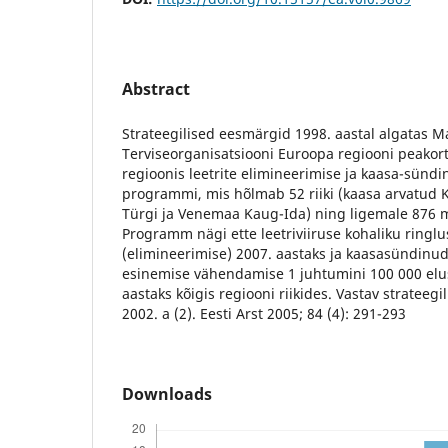
Abstract
Strateegilised eesmärgid 1998. aastal algatas 
Terviseorganisatsiooni Euroopa regiooni peako
regioonis leetrite elimineerimise ja kaasa-sünd
programmi, mis hõlmab 52 riiki (kaasa arvatud Kes
Türgi ja Venemaa Kaug-Ida) ning ligemale 876 mi
Programm nägi ette leetriviiruse kohaliku ringl
(elimineerimise) 2007. aastaks ja kaasasündinu
esinemise vähendamise 1 juhtumini 100 000 elu
aastaks kõigis regiooni riikides. Vastav strateegil
2002. a (2). Eesti Arst 2005; 84 (4): 291-293
Downloads