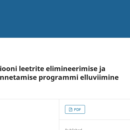
ooni leetrite elimineerimise ja
ennetamise programmi elluviimine
PDF
Published