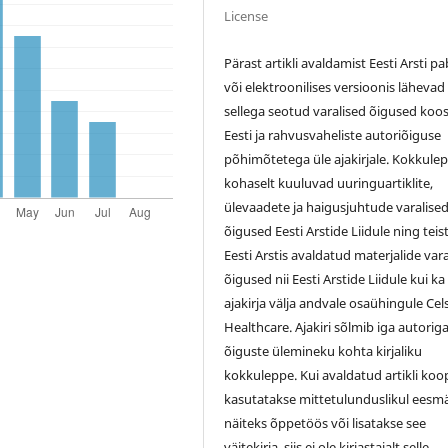
License
Pärast artikli avaldamist Eesti Arsti pa
või elektroonilises versioonis lähevad
sellega seotud varalised õigused koo
Eesti ja rahvusvaheliste autoriõiguse
põhimõtetega üle ajakirjale. Kokkule
kohaselt kuuluvad uuringuartiklite,
ülevaadete ja haigusjuhtude varalise
õigused Eesti Arstide Liidule ning teis
Eesti Arstis avaldatud materjalide var
õigused nii Eesti Arstide Liidule kui ka
ajakirja välja andvale osaühingule Cel
Healthcare. Ajakiri sõlmib iga autorig
õiguste ülemineku kohta kirjaliku
kokkuleppe. Kui avaldatud artikli koo
kasutatakse mittetulunduslikul eesmä
näiteks õppetöös või lisatakse see
väitekirja, siis ei ole kirjastajalt selle