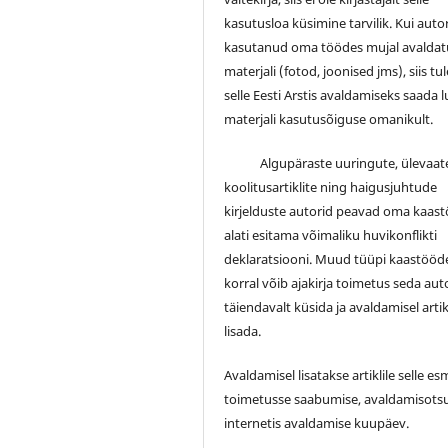
kasutusloa küsimine tarvilik. Kui auto
kasutanud oma töödes mujal avalda
materjali (fotod, joonised jms), siis tu
selle Eesti Arstis avaldamiseks saada 
materjali kasutusõiguse omanikult.
Algupäraste uuringute, ülevaate
koolitusartiklite ning haigusjuhtude
kirjelduste autorid peavad oma kaas
alati esitama võimaliku huvikonflikti
deklaratsiooni. Muud tüüpi kaastööd
korral võib ajakirja toimetus seda auto
täiendavalt küsida ja avaldamisel artik
lisada.
Avaldamisel lisatakse artiklile selle e
toimetusse saabumise, avaldamisotsu
internetis avaldamise kuupäev.