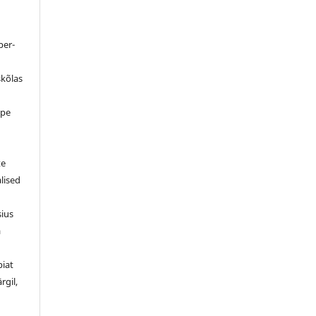
ber-
skõlas
ppe
d
te
alised
sius
a
piat
rgil,