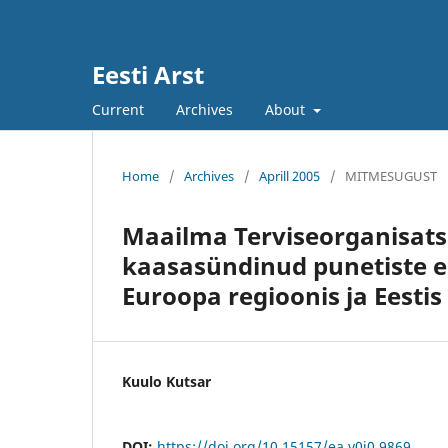
Eesti Arst
Current
Archives
About
Home
/
Archives
/
Aprill 2005
/
MITMESUGUST
Maailma Terviseorganisatsi
kaasasündinud punetiste 
Euroopa regioonis ja Eestis
Kuulo Kutsar
DOI:
https://doi.org/10.15157/ea.v0i0.9869