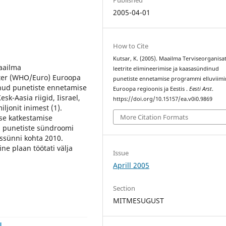
2005-04-01
How to Cite
Kutsar, K. (2005). Maailma Terviseorganisa
Maailma
leetrite elimineerimise ja kaasasündinud
rter (WHO/Euro) Euroopa
punetiste ennetamise programmi elluviimi
inud punetiste ennetamise
Euroopa regioonis ja Eestis .
Eesti Arst
.
k-Aasia riigid, Iisrael,
https://doi.org/10.15157/ea.v0i0.9869
ljonit inimest (1).
More Citation Formats
use katkestamise
d punetiste sündroomi
ssünni kohta 2010.
ine plaan töötati välja
Issue
Aprill 2005
Section
MITMESUGUST