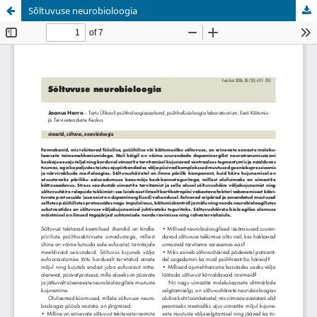
Sõltuvuse neurobioloogia