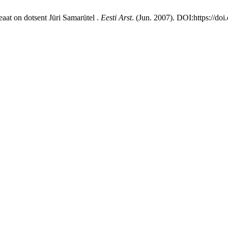
eaat on dotsent Jüri Samarütel .
Eesti Arst
. (Jun. 2007). DOI:https://do