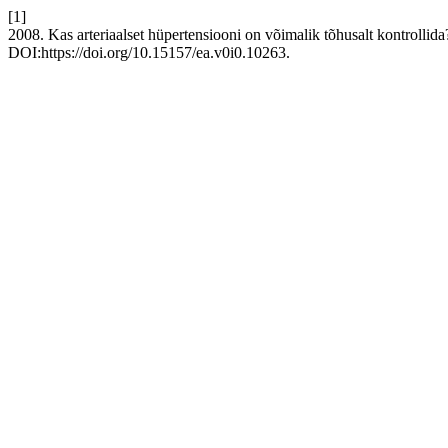
[1]
2008. Kas arteriaalset hüpertensiooni on võimalik tõhusalt kontrolli
DOI:https://doi.org/10.15157/ea.v0i0.10263.