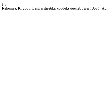
[1]
Rehemaa, K. 2008. Eesti arstieetika koodeks uueneb .
Eesti Arst
. (Au