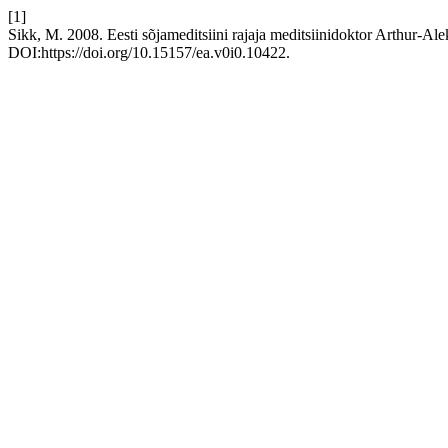
[1]
Sikk, M. 2008. Eesti sõjameditsiini rajaja meditsiinidoktor Arthur-A
DOI:https://doi.org/10.15157/ea.v0i0.10422.